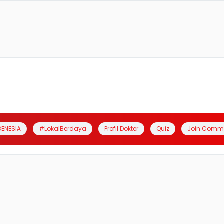
DENESIA
#LokalBerdaya
Profil Dokter
Quiz
Join Comm