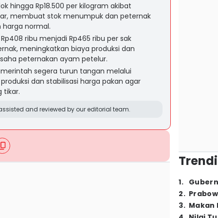
lok hingga Rp18.500 per kilogram akibat
sar, membuat stok menumpuk dan peternak
 harga normal.
 Rp408 ribu menjadi Rp465 ribu per sak
rnak, meningkatkan biaya produksi dan
saha peternakan ayam petelur.
emerintah segera turun tangan melalui
produksi dan stabilisasi harga pakan agar
tikar.
ssisted and reviewed by our editorial team.
Trendi
1
.
Gubern
2
.
Prabow
3
.
Makan B
4
.
Nilai T