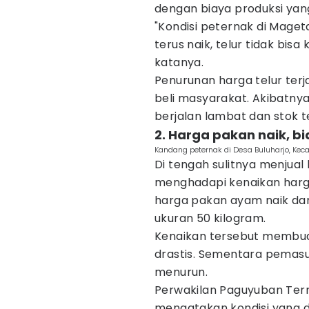
dengan biaya produksi yan
"Kondisi peternak di Mage
terus naik, telur tidak bisa
katanya.
Penurunan harga telur te
beli masyarakat. Akibatnya,
berjalan lambat dan stok 
2. Harga pakan naik, 
Kandang peternak di Desa Buluharjo, Kec
Di tengah sulitnya menjual 
menghadapi kenaikan harga
harga pakan ayam naik dar
ukuran 50 kilogram.
Kenaikan tersebut membua
drastis. Sementara pemasuk
menurun.
Perwakilan Paguyuban Tern
mengatakan kondisi yang d