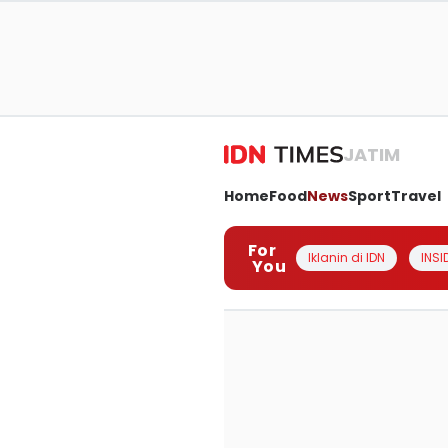
JATIM
Home
Food
News
Sport
Travel
For
Iklanin di IDN
INSI
You