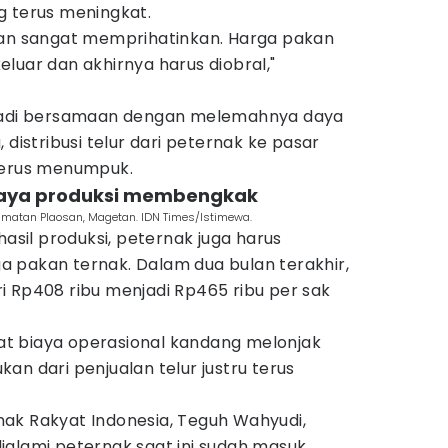
g terus meningkat.
tan sangat memprihatinkan. Harga pakan
 keluar dan akhirnya harus diobral,"
rjadi bersamaan dengan melemahnya daya
 distribusi telur dari peternak ke pasar
terus menumpuk.
biaya produksi membengkak
amatan Plaosan, Magetan. IDN Times/Istimewa.
hasil produksi, peternak juga harus
 pakan ternak. Dalam dua bulan terakhir,
i Rp408 ribu menjadi Rp465 ribu per sak
t biaya operasional kandang melonjak
an dari penjualan telur justru terus
ak Rakyat Indonesia, Teguh Wahyudi,
ialami peternak saat ini sudah masuk