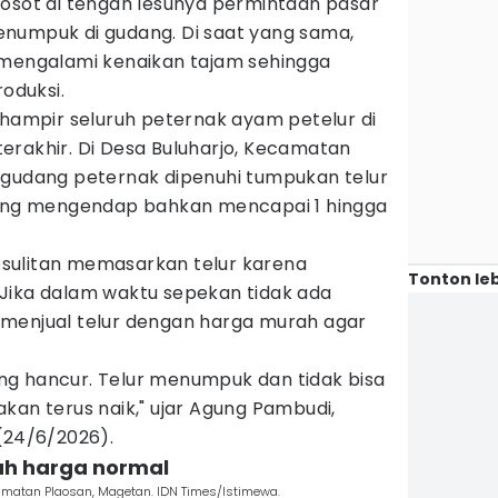
osot di tengah lesunya permintaan pasar
numpuk di gudang. Di saat yang sama,
 mengalami kenaikan tajam sehingga
oduksi.
 hampir seluruh peternak ayam petelur di
erakhir. Di Desa Buluharjo, Kecamatan
-gudang peternak dipenuhi tumpukan telur
yang mengendap bahkan mencapai 1 hingga
sulitan memasarkan telur karena
Tonton leb
Jika dalam waktu sepekan tidak ada
menjual telur dengan harga murah agar
g hancur. Telur menumpuk dan tidak bisa
kan terus naik," ujar Agung Pambudi,
(24/6/2026).
wah harga normal
amatan Plaosan, Magetan. IDN Times/Istimewa.