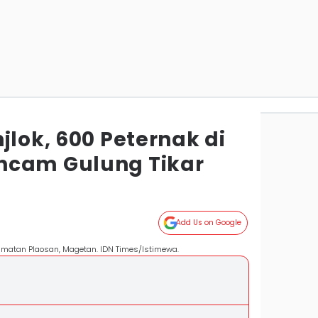
jlok, 600 Peternak di
ncam Gulung Tikar
Add Us on Google
amatan Plaosan, Magetan. IDN Times/Istimewa.