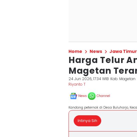
Home
News
Jawa Timur
Harga Telur An
Magetan Tera
24 Jun 2026, 17:34 WIB
Kab. Magetan
Riyanto T
News
Channel
Kandang peternak di Desa Buluharjo, Kec
Intinya Sih