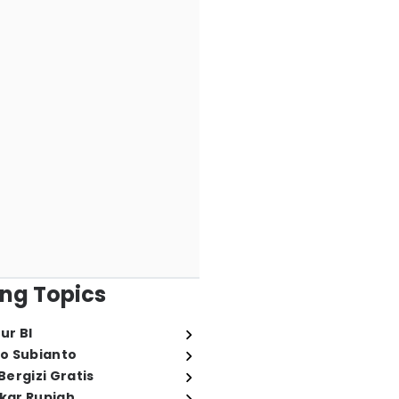
ng Topics
ur BI
o Subianto
ergizi Gratis
ukar Rupiah