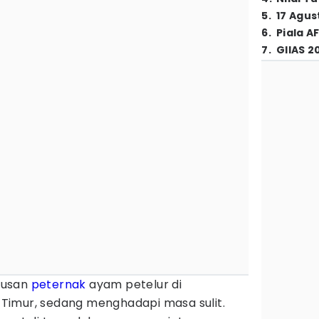
5
.
17 Agus
6
.
Piala A
7
.
GIIAS 2
tusan
peternak
ayam petelur di
Timur, sedang menghadapi masa sulit.