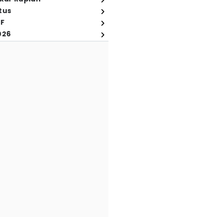
tus
FF
026