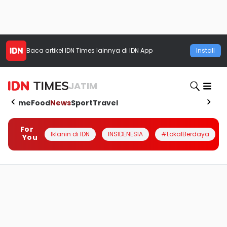
Baca artikel
IDN Times
lainnya di IDN App
Install
JATIM
Home
Food
News
Sport
Travel
For
Iklanin di IDN
INSIDENESIA
#LokalBerdaya
You