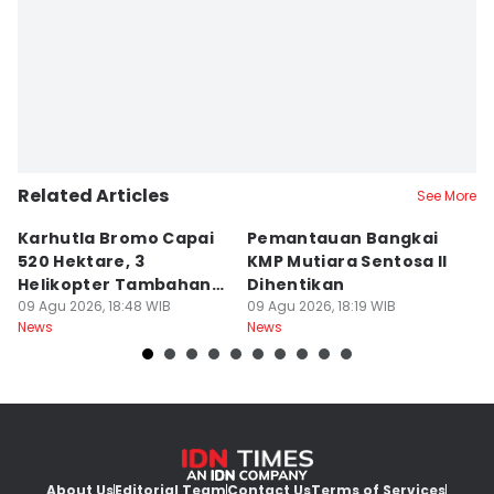
Related Articles
See More
Karhutla Bromo Capai
Pemantauan Bangkai
U
520 Hektare, 3
KMP Mutiara Sentosa II
A
Helikopter Tambahan
Dihentikan
d
Diterjunkan
09 Agu 2026, 18:48 WIB
09 Agu 2026, 18:19 WIB
09
News
News
Ne
About Us
Editorial Team
Contact Us
Terms of Services