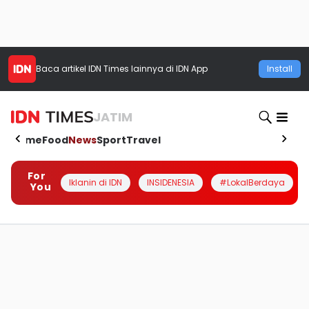
Baca artikel
IDN Times
lainnya di IDN App
Install
JATIM
Home
Food
News
Sport
Travel
For
Iklanin di IDN
INSIDENESIA
#LokalBerdaya
You