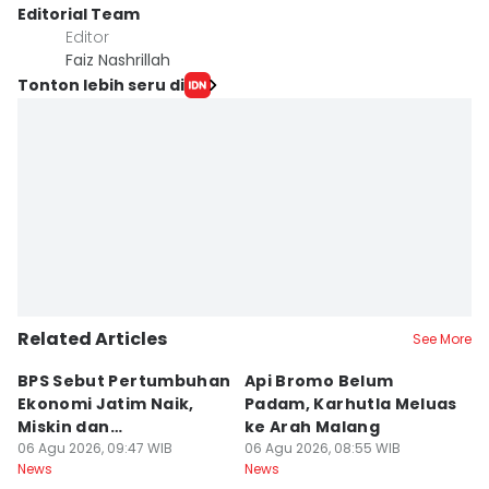
Editorial Team
Editor
Faiz Nashrillah
Tonton lebih seru di
Related Articles
See More
BPS Sebut Pertumbuhan
Api Bromo Belum
J
Ekonomi Jatim Naik,
Padam, Karhutla Meluas
G
Miskin dan
ke Arah Malang
B
Pengangguran Turun
06 Agu 2026, 09:47 WIB
06 Agu 2026, 08:55 WIB
05
News
News
Ne