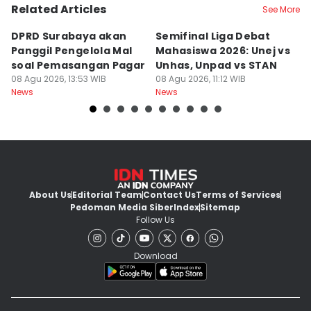
Related Articles
See More
DPRD Surabaya akan
Semifinal Liga Debat
D
Panggil Pengelola Mal
Mahasiswa 2026: Unej vs
D
soal Pemasangan Pagar
Unhas, Unpad vs STAN
M
08 Agu 2026, 13:53 WIB
08 Agu 2026, 11:12 WIB
B
08
News
News
Ne
About Us
Editorial Team
Contact Us
Terms of Services
Pedoman Media Siber
Index
Sitemap
Follow Us
Download