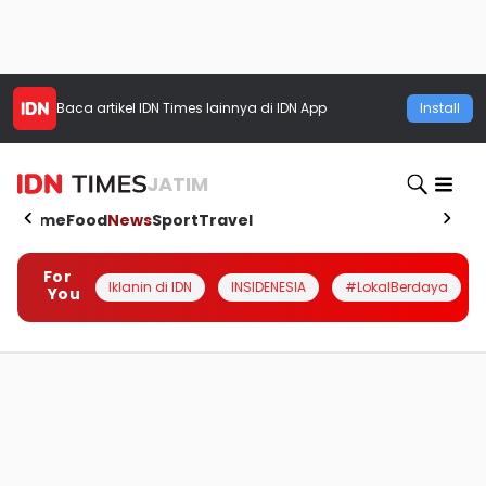
Baca artikel
IDN Times
lainnya di IDN App
Install
JATIM
Home
Food
News
Sport
Travel
For
Iklanin di IDN
INSIDENESIA
#LokalBerdaya
You