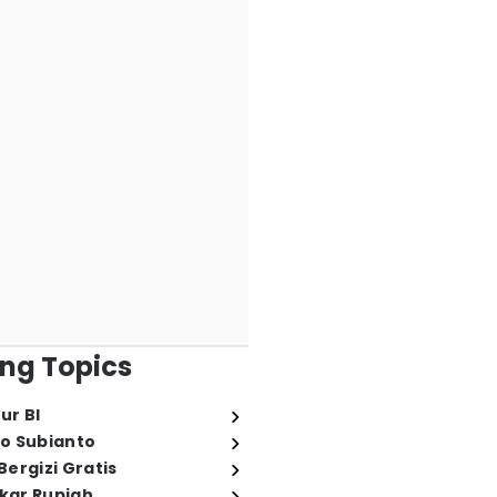
ng Topics
ur BI
o Subianto
ergizi Gratis
ukar Rupiah