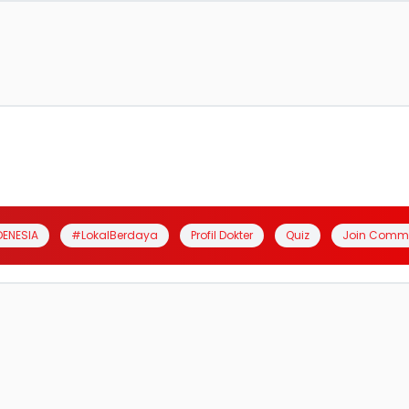
DENESIA
#LokalBerdaya
Profil Dokter
Quiz
Join Comm