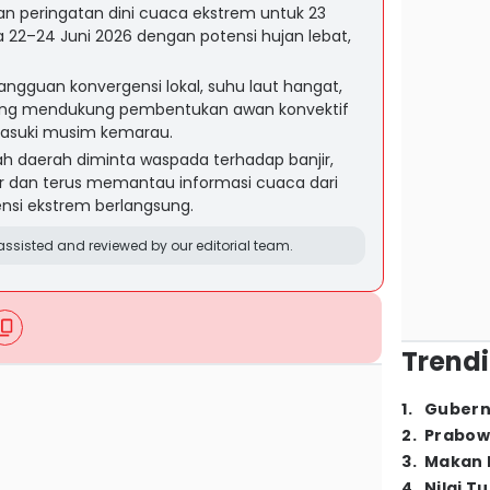
 peringatan dini cuaca ekstrem untuk 23
 22–24 Juni 2026 dengan potensi hujan lebat,
ngguan konvergensi lokal, suhu laut hangat,
ang mendukung pembentukan awan konvektif
asuki musim kemarau.
h daerah diminta waspada terhadap banjir,
ir dan terus memantau informasi cuaca dari
nsi ekstrem berlangsung.
ssisted and reviewed by our editorial team.
Trendi
1
.
Gubern
2
.
Prabow
3
.
Makan B
4
.
Nilai T