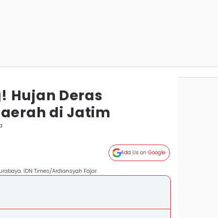
! Hujan Deras
Daerah di Jatim
a
Add Us on Google
rabaya. IDN Times/Ardiansyah Fajar.