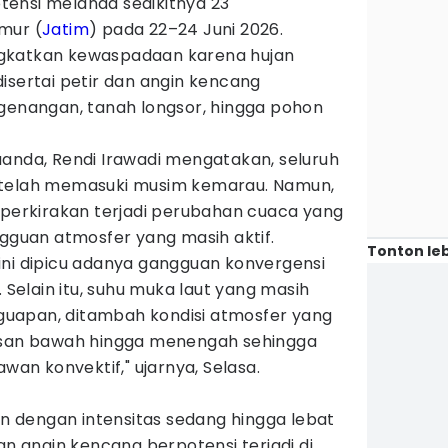
ensi melanda sedikitnya 23
mur (
Jatim
) pada 22–24 Juni 2026.
gkatkan kewaspadaan karena hujan
isertai petir dan angin kencang
 genangan, tanah longsor, hingga pohon
uanda, Rendi Irawadi mengatakan, seluruh
 telah memasuki musim kemarau. Namun,
iperkirakan terjadi perubahan cuaca yang
ngguan atmosfer yang masih aktif.
Tonton leb
ini dipicu adanya gangguan konvergensi
. Selain itu, suhu muka laut yang masih
uapan, ditambah kondisi atmosfer yang
pisan bawah hingga menengah sehingga
n konvektif," ujarnya, Selasa.
 dengan intensitas sedang hingga lebat
an angin kencang berpotensi terjadi di