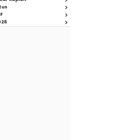
tus
FF
026