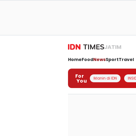
JATIM
Home
Food
News
Sport
Travel
For
Iklanin di IDN
INSI
You