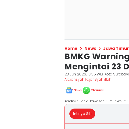
Home
News
Jawa Timur
BMKG Warning
Mengintai 23 
23 Jun 2026, 10:55 WIB
Kota Surabay
Ardiansyah Fajar Syahlillah
News
Channel
Kondisi hujan di kawasan Sumur Welut Su
Intinya Sih