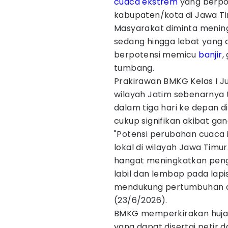
cuaca ekstrem
yang berpot
kabupaten/kota di Jawa Ti
Masyarakat diminta menin
sedang hingga lebat yang d
berpotensi memicu
banjir
,
tumbang.
Prakirawan BMKG Kelas I J
wilayah Jatim sebenarnya
dalam tiga hari ke depan d
cukup signifikan akibat ga
"Potensi perubahan cuaca 
lokal di wilayah Jawa Timur
hangat meningkatkan peng
labil dan lembap pada la
mendukung pertumbuhan awa
(23/6/2026).
BMKG memperkirakan hujan
yang dapat disertai petir d