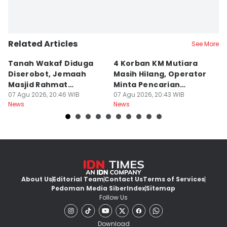
Related Articles
See More
Tanah Wakaf Diduga
4 Korban KM Mutiara
K
Diserobot, Jemaah
Masih Hilang, Operator
C
Masjid Rahmat
Minta Pencarian
H
Surabaya Protes
07 Agu 2026, 20:46 WIB
Dilanjut
07 Agu 2026, 20:43 WIB
07
News
News
Ne
About Us
Editorial Team
Contact Us
Terms of Services
Pedoman Media Siber
Index
Sitemap
Follow Us
Download