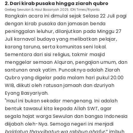
2. Dari kirab pusaka hingga ziarah qubro
Grebeg Sewulan & Haul Basariyah 2025. IDN Times/Riyanto.
Rangkain acara ini dimulai sejak Selasa 22 Juli pagi
dengan kirab pusaka dan jamasan benda
peninggalan leluhur, dilanjutkan pada Minggu 27
Juli karnaval budaya yang melibatkan pelajar,
karang taruna, serta komunitas seni lokal.
Sementara dari sisi religius, takmir masjid
menggelar semaan Alquran, pengajian umum, dan
santunan anak yatim. Puncaknya adalah Ziarah
Qubro yang digelar pada malam hari pukul 20.00
WIB, diikuti oleh ratusan jamaah dan dzuriyah
Eyang Basyariyah.
"Haul ini bukan sekadar mengenang. Ini adalah
bentuk tawasul kita kepada Allah SWT, agar
segala hajat warga Sewulan dan bangsa Indonesia
diijabah oleh-Nya. Semoga negeri ini menjadi
baldatun thayyibatun wa rabbun ghafur
,” imbuh