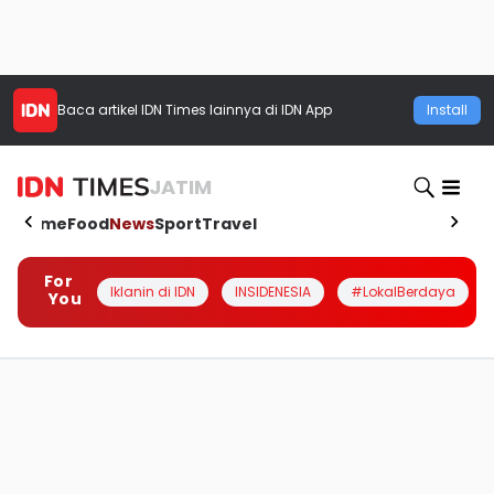
Baca artikel
IDN Times
lainnya di IDN App
Install
JATIM
Home
Food
News
Sport
Travel
For
Iklanin di IDN
INSIDENESIA
#LokalBerdaya
You