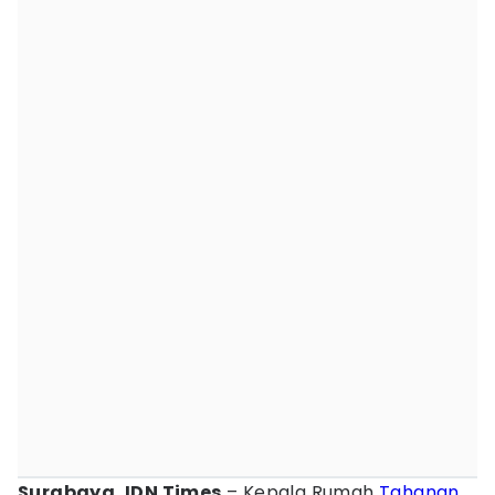
Surabaya, IDN Times
– Kepala Rumah
Tahanan