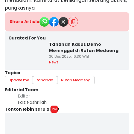
mendalam. Kami turut kehilangan seorang aktivis,”
pungkasnya.
Share Article
Curated For You
Tahanan Kasus Demo
Meninggal di Rutan Medaeng
30 Des 2025, 16:30 WIB
News
Topics
Update me
tahanan
Rutan Medaeng
Editorial Team
Editor
Faiz Nashrillah
Tonton lebih seru di