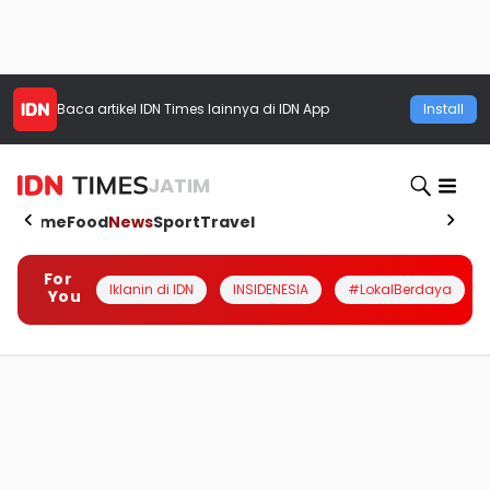
Baca artikel
IDN Times
lainnya di IDN App
Install
JATIM
Home
Food
News
Sport
Travel
For
Iklanin di IDN
INSIDENESIA
#LokalBerdaya
You