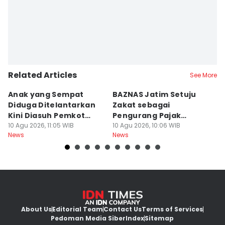
Related Articles
See More
Anak yang Sempat
BAZNAS Jatim Setuju
B
Diduga Ditelantarkan
Zakat sebagai
K
Kini Diasuh Pemkot
Pengurang Pajak
K
Surabaya
10 Agu 2026, 11:05 WIB
Langsung
10 Agu 2026, 10:06 WIB
B
10
News
News
Ne
About Us
Editorial Team
Contact Us
Terms of Services
Pedoman Media Siber
Index
Sitemap