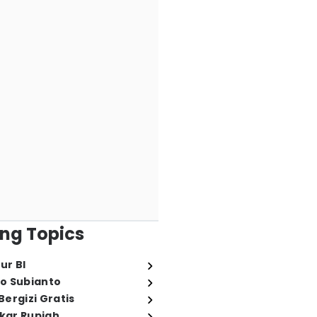
ng Topics
ur BI
o Subianto
ergizi Gratis
ukar Rupiah