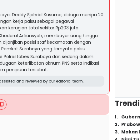
aya, Deddy Sjahrial Kusuma, diduga menipu 20
gan kerja palsu sebagai pegawai
 kerugian total sekitar Rp203 juta.
 Chodarul Arfiansyah, membayar uang hingga
h dijanjikan posisi staf kecamatan dengan
i Pemkot Surabaya yang ternyata palsu.
n ke Polrestabes Surabaya dan sedang dalam
dugaan keterlibatan oknum PNS serta indikasi
m penipuan tersebut.
ssisted and reviewed by our editorial team.
Trendi
1
.
Gubern
2
.
Prabow
3
.
Makan B
4
.
Nilai T