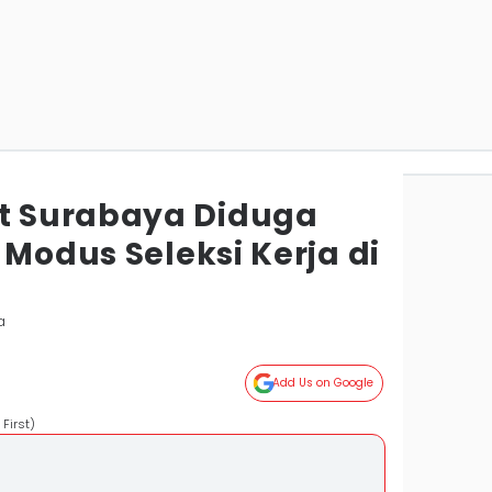
 Surabaya Diduga
 Modus Seleksi Kerja di
a
Add Us on Google
First)