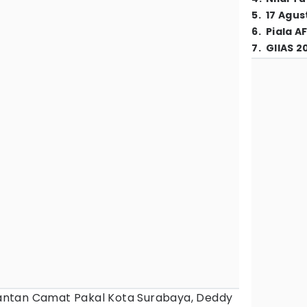
5
.
17 Agus
6
.
Piala A
7
.
GIIAS 2
ntan Camat Pakal Kota Surabaya, Deddy