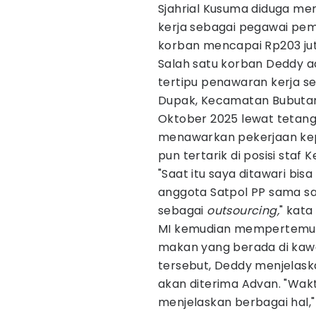
Sjahrial Kusuma diduga m
kerja sebagai pegawai pem
korban mencapai Rp203 jut
Salah satu korban Deddy a
tertipu penawaran kerja s
Dupak, Kecamatan Bubuta
Oktober 2025 lewat tetangga
menawarkan pekerjaan kep
pun tertarik di posisi staf
"Saat itu saya ditawari bisa
anggota Satpol PP sama sa
sebagai
outsourcing,
" kata
MI kemudian mempertemuk
makan yang berada di kaw
tersebut, Deddy menjelask
akan diterima Advan. "Wak
menjelaskan berbagai hal," 