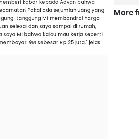
I memberi kabar kepada Advan bahwa
 Kecamatan Pakal ada sejumlah uang yang
More 
anggung-tanggung MI membandrol harga
uan selesai dan saya sampai di rumah,
a saya MI bahwa kalau mau kerja seperti
s membayar
fee
sebesar Rp 25 juta," jelas