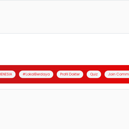
DENESIA
#LokalBerdaya
Profil Dokter
Quiz
Join Comm