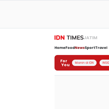
JATIM
Home
Food
News
Sport
Travel
For
Iklanin di IDN
INSI
You