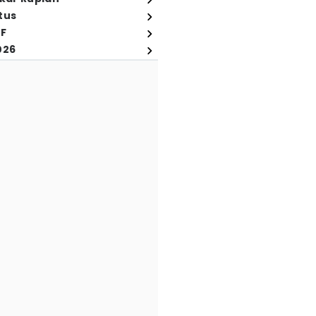
tus
FF
026