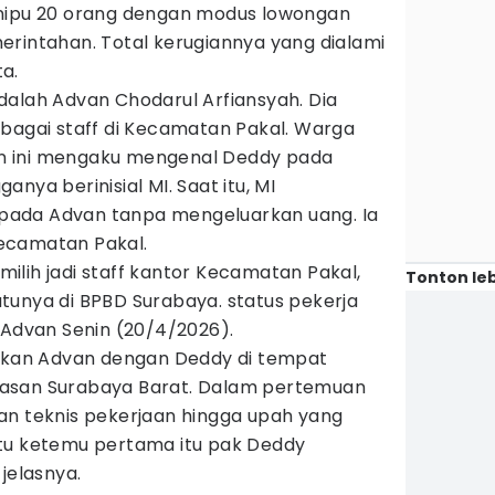
enipu 20 orang dengan modus lowongan
erintahan. Total kerugiannya yang dialami
a.
dalah Advan Chodarul Arfiansyah. Dia
ebagai staff di Kecamatan Pakal. Warga
n ini mengaku mengenal Deddy pada
nya berinisial MI. Saat itu, MI
ada Advan tanpa mengeluarkan uang. Ia
 Kecamatan Pakal.
 milih jadi staff kantor Kecamatan Pakal,
Tonton leb
tunya di BPBD Surabaya. status pekerja
 Advan Senin (20/4/2026).
an Advan dengan Deddy di tempat
asan Surabaya Barat. Dalam pertemuan
an teknis pekerjaan hingga upah yang
tu ketemu pertama itu pak Deddy
jelasnya.