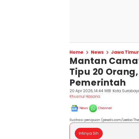
Home
News
Jawa Timur
Mantan Camat
Tipu 20 Orang,
Pemerintah
20 Apr 2026, 14:44 WIB
Kota Surabay
Khusnul Hasana
News
Channel
Ilustrasi penipuan (pexels.com/Leeloo The 
Intinya Sih