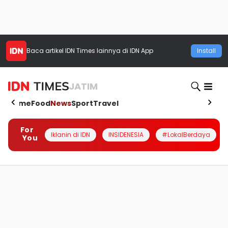
Baca artikel
IDN Times
lainnya di IDN App
Install
JATIM
Home
Food
News
Sport
Travel
For
Iklanin di IDN
INSIDENESIA
#LokalBerdaya
You