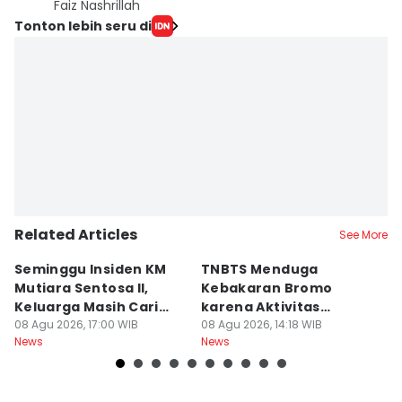
Faiz Nashrillah
Tonton lebih seru di
Related Articles
See More
Seminggu Insiden KM
TNBTS Menduga
D
Mutiara Sentosa II,
Kebakaran Bromo
P
Keluarga Masih Cari
karena Aktivitas
s
Korban
08 Agu 2026, 17:00 WIB
Manusia
08 Agu 2026, 14:18 WIB
08
News
News
Ne