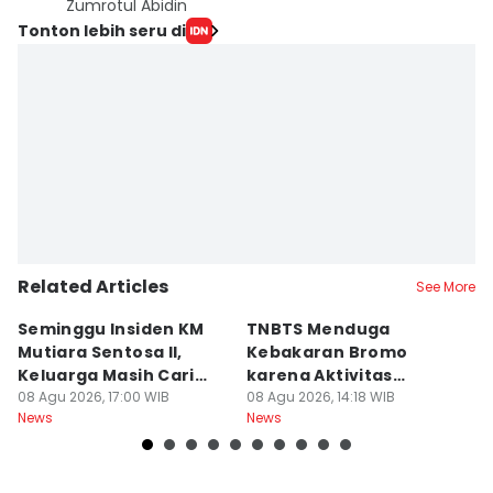
Zumrotul Abidin
Tonton lebih seru di
Related Articles
See More
Seminggu Insiden KM
TNBTS Menduga
D
Mutiara Sentosa II,
Kebakaran Bromo
P
Keluarga Masih Cari
karena Aktivitas
s
Korban
08 Agu 2026, 17:00 WIB
Manusia
08 Agu 2026, 14:18 WIB
08
News
News
Ne