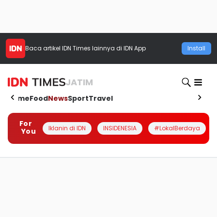
Baca artikel
IDN Times
lainnya di IDN App
Install
JATIM
Home
Food
News
Sport
Travel
For
Iklanin di IDN
INSIDENESIA
#LokalBerdaya
You