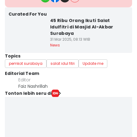
Curated For You
45 Ribu Orang Ikuti Salat
Idulfitri di Masjid Al-Akbar
Surabaya
31 Mar 2025, 08:13 WIB
News
Topics
pemkot surabaya
salat idul fitri
Update me
Editorial Team
Editor
Faiz Nashrillah
Tonton lebih seru di