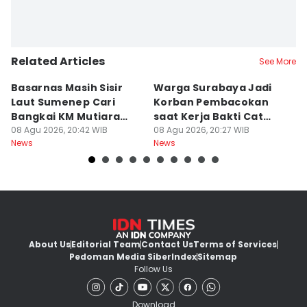
Related Articles
See More
Basarnas Masih Sisir
Warga Surabaya Jadi
E
Laut Sumenep Cari
Korban Pembacokan
B
Bangkai KM Mutiara
saat Kerja Bakti Cat
P
Sentosa II
08 Agu 2026, 20:42 WIB
Gapura
08 Agu 2026, 20:27 WIB
N
08
News
News
Ne
About Us
Editorial Team
Contact Us
Terms of Services
Pedoman Media Siber
Index
Sitemap
Follow Us
Download