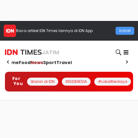
Baca artikel
IDN Times
lainnya di IDN App
Install
JATIM
Home
Food
News
Sport
Travel
For
Iklanin di IDN
INSIDENESIA
#LokalBerdaya
You