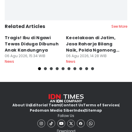
Related Articles
See More
Tragis! Ibu di Ngawi
Kecelakaan di Jatim,
M
Tewas Diduga Dibunuh
Jasa Raharja Bilang
M
Anak Kandungnya
Naik, Polda Ngomong
P
06 Agu 2026, 15:34 WIB
Turun
06 Agu 2026, 14:28 WIB
A
06
News
News
Ne
About Us
Editorial Team
Contact Us
Terms of Services
Pedoman Media Siber
Index
Sitemap
Follow Us
Download