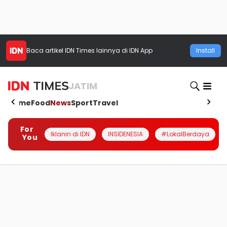
Baca artikel
IDN Times
lainnya di IDN App
Install
JATIM
Home
Food
News
Sport
Travel
For
Iklanin di IDN
INSIDENESIA
#LokalBerdaya
You