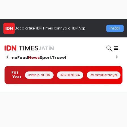
Baca artikel
IDN Times
lainnya di IDN App
Install
JATIM
Home
Food
News
Sport
Travel
For
Iklanin di IDN
INSIDENESIA
#LokalBerdaya
You