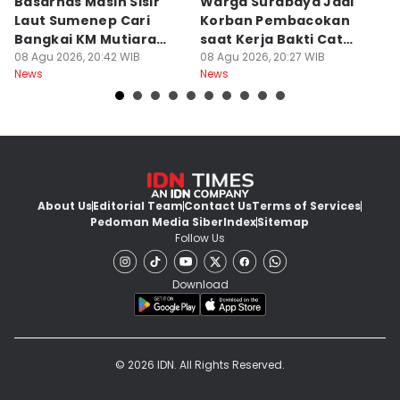
Basarnas Masih Sisir
Warga Surabaya Jadi
E
Laut Sumenep Cari
Korban Pembacokan
B
Bangkai KM Mutiara
saat Kerja Bakti Cat
P
Sentosa II
08 Agu 2026, 20:42 WIB
Gapura
08 Agu 2026, 20:27 WIB
N
08
News
News
Ne
About Us
Editorial Team
Contact Us
Terms of Services
Pedoman Media Siber
Index
Sitemap
Follow Us
Download
© 2026 IDN. All Rights Reserved.