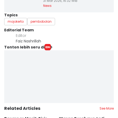
31 Mar 2026, 16:32 WIB
News
Topics
mojokerto
pembobolan
Editorial Team
Editor
Faiz Nashrillah
Tonton lebih seru di
Related Articles
See More