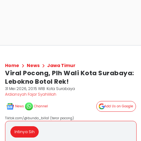
Home
News
Jawa Timur
Viral Pocong, Plh Wali Kota Surabaya:
Lebokno Botol Rek!
31 Mei 2026, 20:15 WIB
Kota Surabaya
Ardiansyah Fajar Syahlillah
News
Channel
Add Us on Google
Tiktok.com/@bunda_billa1 (teror pocong)
Intinya Sih