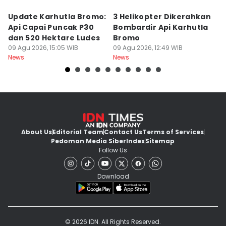
Update Karhutla Bromo:
3 Helikopter Dikerahkan
1
Api Capai Puncak P30
Bombardir Api Karhutla
M
dan 520 Hektare Ludes
Bromo
K
09 Agu 2026, 15:05 WIB
09 Agu 2026, 12:49 WIB
D
09
News
News
Ne
About Us
Editorial Team
Contact Us
Terms of Services
Pedoman Media Siber
Index
Sitemap
Follow Us
Download
© 2026 IDN. All Rights Reserved.