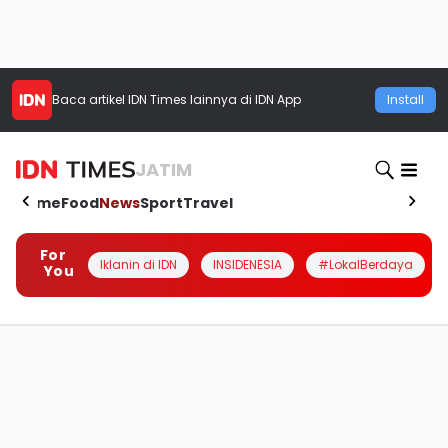
Baca artikel
IDN Times
lainnya di IDN App
Install
JATIM
Home
Food
News
Sport
Travel
For
Iklanin di IDN
INSIDENESIA
#LokalBerdaya
You