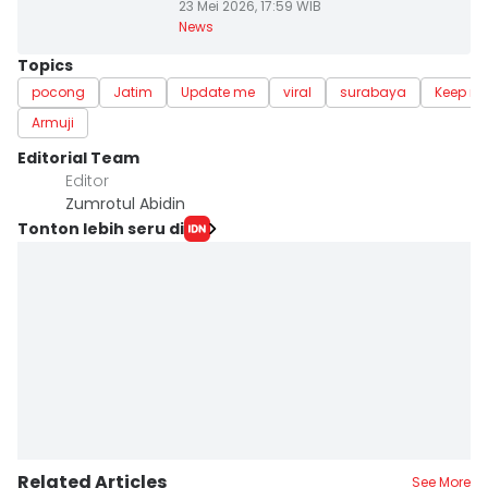
23 Mei 2026, 17:59 WIB
News
Topics
pocong
Jatim
Update me
viral
surabaya
Keep me
Armuji
Editorial Team
Editor
Zumrotul Abidin
Tonton lebih seru di
Related Articles
See More