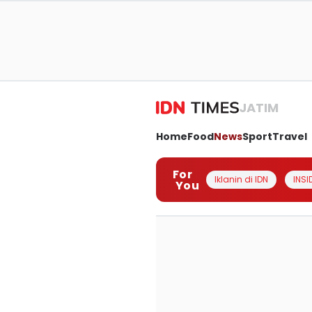
JATIM
Home
Food
News
Sport
Travel
For
Iklanin di IDN
INSI
You