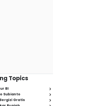
ng Topics
ur BI
o Subianto
ergizi Gratis
ukar Rupiah