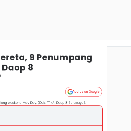
Kereta, 9 Penumpang
I Daop 8
a
Add Us on Google
ong weekend May Day. (Dok. PT KAI Daop 8 Surabaya).