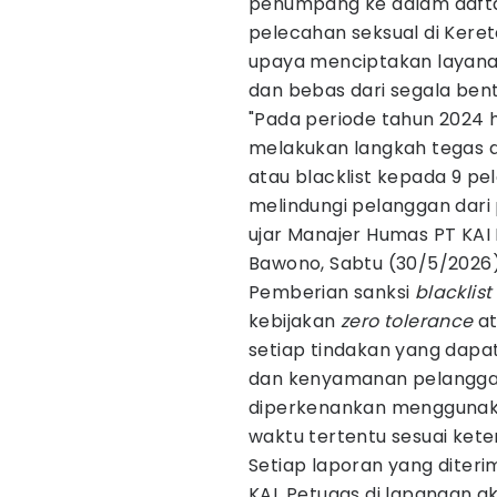
penumpang ke dalam dafta
pelecahan seksual di Keret
upaya menciptakan layanan
dan bebas dari segala ben
"Pada periode tahun 2024 
melakukan langkah tegas 
atau blacklist kepada 9 pe
melindungi pelanggan dari 
ujar Manajer Humas PT KAI
Bawono, Sabtu (30/5/2026)
Pemberian sanksi
blacklist
kebijakan
zero tolerance
at
setiap tindakan yang dap
dan kenyamanan pelanggan.
diperkenankan menggunaka
waktu tertentu sesuai kete
Setiap laporan yang diterim
KAI. Petugas di lapangan