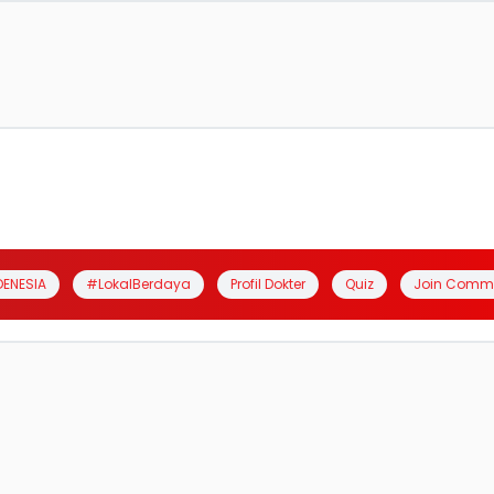
DENESIA
#LokalBerdaya
Profil Dokter
Quiz
Join Comm