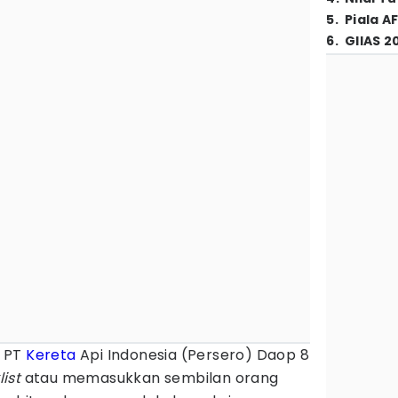
5
.
Piala A
6
.
GIIAS 2
 PT
Kereta
Api Indonesia (Persero) Daop 8
list
atau memasukkan sembilan orang