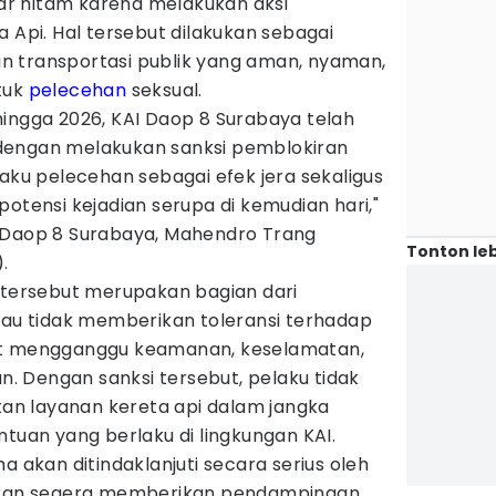
r hitam karena melakukan aksi
a Api. Hal tersebut dilakukan sebagai
 transportasi publik yang aman, nyaman,
tuk
pelecehan
seksual.
hingga 2026, KAI Daop 8 Surabaya telah
dengan melakukan sanksi pemblokiran
laku pelecehan sebagai efek jera sekaligus
potensi kejadian serupa di kemudian hari,"
 Daop 8 Surabaya, Mahendro Trang
Tonton leb
.
tersebut merupakan bagian dari
au tidak memberikan toleransi terhadap
at mengganggu keamanan, keselamatan,
 Dengan sanksi tersebut, pelaku tidak
n layanan kereta api dalam jangka
ntuan yang berlaku di lingkungan KAI.
a akan ditindaklanjuti secara serius oleh
 akan segera memberikan pendampingan