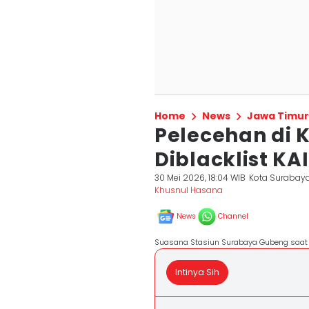
Home
News
Jawa Timur
Pelecehan di 
Diblacklist KA
30 Mei 2026, 18:04 WIB
Kota Surabay
Khusnul Hasana
News
Channel
Suasana Stasiun Surabaya Gubeng saat l
Intinya Sih