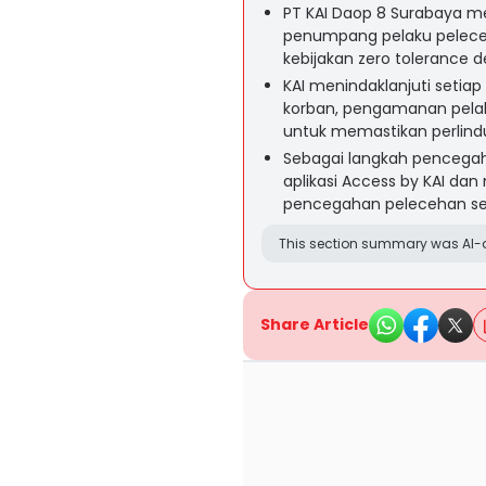
PT KAI Daop 8 Surabaya me
penumpang pelaku pelece
kebijakan zero toleranc
KAI menindaklanjuti seti
korban, pengamanan pelak
untuk memastikan perlin
Sebagai langkah pencegaha
aplikasi Access by KAI da
pencegahan pelecehan seks
This section summary was AI-a
Share Article