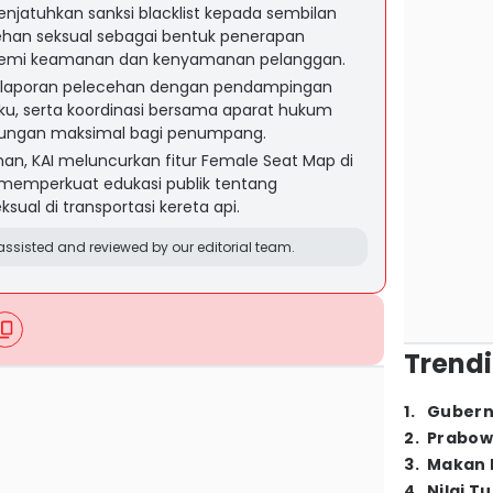
njatuhkan sanksi blacklist kepada sembilan
han seksual sebagai bentuk penerapan
e demi keamanan dan kenyamanan pelanggan.
ap laporan pelecehan dengan pendampingan
u, serta koordinasi bersama aparat hukum
dungan maksimal bagi penumpang.
n, KAI meluncurkan fitur Female Seat Map di
n memperkuat edukasi publik tentang
ual di transportasi kereta api.
ssisted and reviewed by our editorial team.
Trendi
1
.
Gubern
2
.
Prabow
3
.
Makan B
4
.
Nilai T