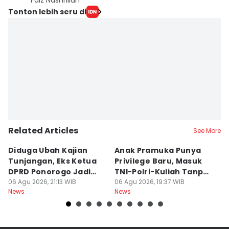
Faiz Nashrillah
Tonton lebih seru di
Related Articles
See More
Diduga Ubah Kajian
Anak Pramuka Punya
B
Tunjangan, Eks Ketua
Privilege Baru, Masuk
S
DPRD Ponorogo Jadi
TNI-Polri-Kuliah Tanpa
K
Tersangka
06 Agu 2026, 21:13 WIB
Tes
06 Agu 2026, 19:37 WIB
06
News
News
Ne