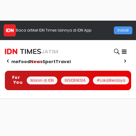
Baca artikel
IDN Times
lainnya di IDN App
Install
JATIM
Home
Food
News
Sport
Travel
For
Iklanin di IDN
INSIDENESIA
#LokalBerdaya
You