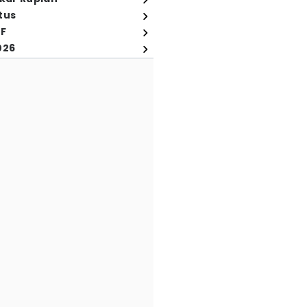
tus
FF
026