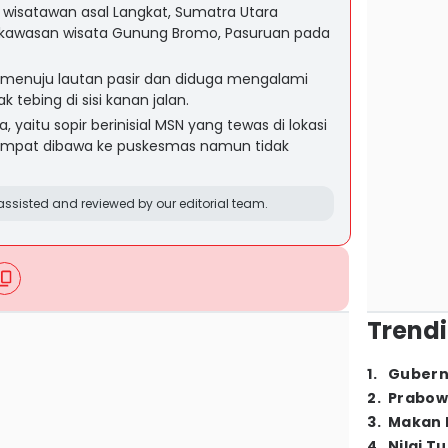
wisatawan asal Langkat, Sumatra Utara
 kawasan wisata Gunung Bromo, Pasuruan pada
ip menuju lautan pasir dan diduga mengalami
tebing di sisi kanan jalan.
 yaitu sopir berinisial MSN yang tewas di lokasi
empat dibawa ke puskesmas namun tidak
ssisted and reviewed by our editorial team.
Trendi
1
.
Gubern
2
.
Prabow
3
.
Makan B
4
.
Nilai T