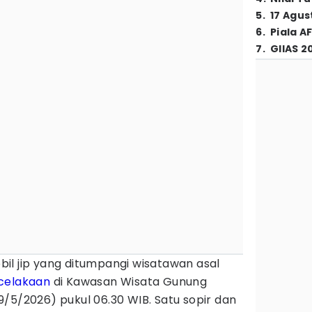
5
.
17 Agus
6
.
Piala A
7
.
GIIAS 2
bil jip yang ditumpangi wisatawan asal
celakaan
di Kawasan Wisata Gunung
9/5/2026) pukul 06.30 WIB. Satu sopir dan