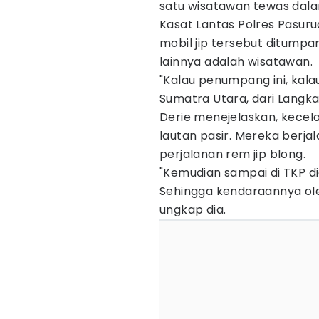
satu wisatawan tewas dala
Kasat Lantas Polres Pasur
mobil jip tersebut ditumpa
lainnya adalah wisatawan.
"Kalau penumpang ini, kala
Sumatra Utara, dari Langka
Derie menejelaskan, kecela
lautan pasir. Mereka berjal
perjalanan rem jip blong.
"Kemudian sampai di TKP d
Sehingga kendaraannya ole
ungkap dia.