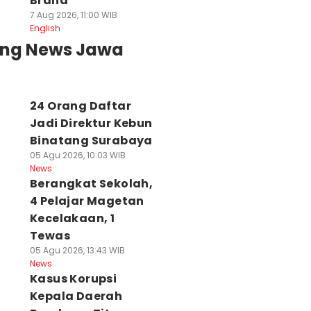
Brand
aduan Suara
Pengacara No
Demokrat Jatim
7 Aug 2026, 11:00 WIB
English
MPN 1 Surabaya
Viral No Justice
Matangkan Mesi
aih Empat
Cak Sholeh
Partai untuk
ing News Jawa
enghargaan di
Meninggal Dunia
Pemilu 2029
hailand
07 Agu 2026, 09:55 WIB
07 Agu 2026, 08:23 WI
News
News
 Agu 2026, 11:59 WIB
ws
24 Orang Daftar
Jadi Direktur Kebun
Binatang Surabaya
05 Agu 2026, 10:03 WIB
News
Berangkat Sekolah,
4 Pelajar Magetan
Kecelakaan, 1
Tewas
05 Agu 2026, 13:43 WIB
News
Kasus Korupsi
Kepala Daerah