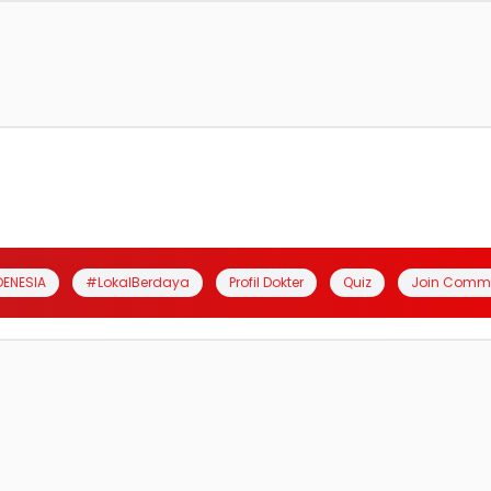
DENESIA
#LokalBerdaya
Profil Dokter
Quiz
Join Comm