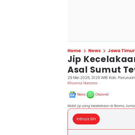
Home
News
Jawa Timur
Jip Kecelakaa
Asal Sumut T
29 Mei 2026, 21:29 WIB
Kab. Pasurua
Khusnul Hasana
News
Channel
Mobil jip yang kecelakaan di Bromo, Juma
Intinya Sih