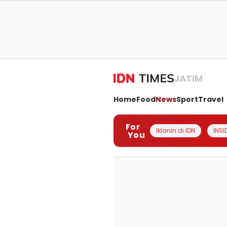
JATIM
Home
Food
News
Sport
Travel
For
Iklanin di IDN
INSI
You