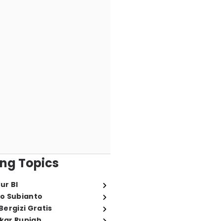
ng Topics
ur BI
o Subianto
ergizi Gratis
ukar Rupiah