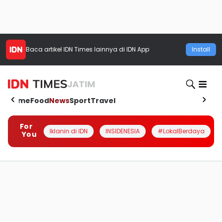
Baca artikel
IDN Times
lainnya di IDN App
Install
JATIM
Home
Food
News
Sport
Travel
For
Iklanin di IDN
INSIDENESIA
#LokalBerdaya
You