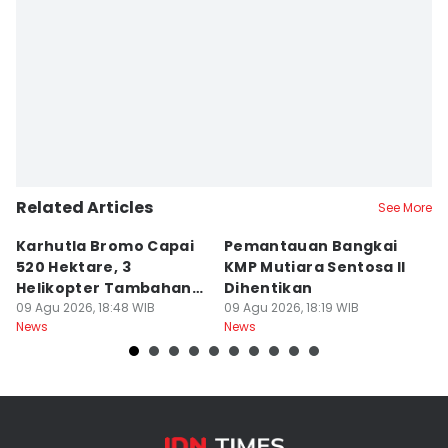
Related Articles
See More
Karhutla Bromo Capai
Pemantauan Bangkai
U
520 Hektare, 3
KMP Mutiara Sentosa II
A
Helikopter Tambahan
Dihentikan
d
Diterjunkan
09 Agu 2026, 18:48 WIB
09 Agu 2026, 18:19 WIB
09
News
News
Ne