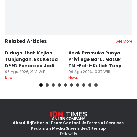
Related Articles
See More
Diduga Ubah Kajian
Anak Pramuka Punya
B
Tunjangan, Eks Ketua
Privilege Baru, Masuk
S
DPRD Ponorogo Jadi
TNI-Polri-Kuliah Tanpa
K
Tersangka
06 Agu 2026, 21:13 WIB
Tes
06 Agu 2026, 19:37 WIB
06
News
News
Ne
About Us
Editorial Team
Contact Us
Terms of Services
Pedoman Media Siber
Index
Sitemap
Follow Us