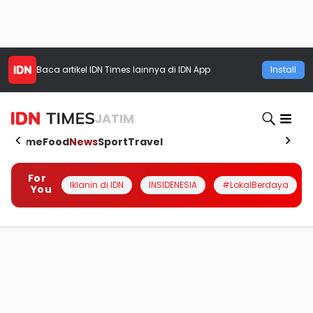
Baca artikel
IDN Times
lainnya di IDN App
Install
JATIM
Home
Food
News
Sport
Travel
For
Iklanin di IDN
INSIDENESIA
#LokalBerdaya
You