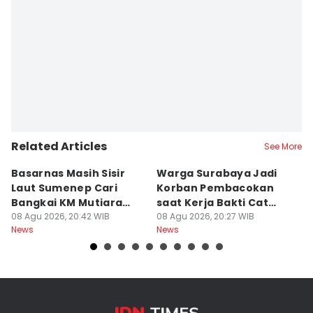
Related Articles
See More
Basarnas Masih Sisir
Warga Surabaya Jadi
E
Laut Sumenep Cari
Korban Pembacokan
B
Bangkai KM Mutiara
saat Kerja Bakti Cat
P
Sentosa II
08 Agu 2026, 20:42 WIB
Gapura
08 Agu 2026, 20:27 WIB
N
08
News
News
Ne