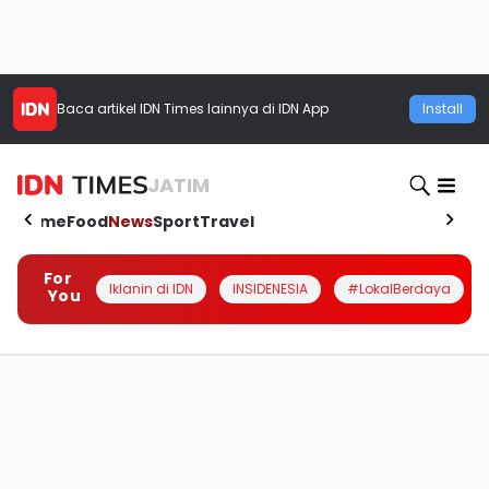
Baca artikel
IDN Times
lainnya di IDN App
Install
JATIM
Home
Food
News
Sport
Travel
For
Iklanin di IDN
INSIDENESIA
#LokalBerdaya
You