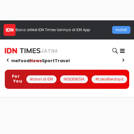
Baca artikel
IDN Times
lainnya di IDN App
Install
JATIM
Home
Food
News
Sport
Travel
For
Iklanin di IDN
INSIDENESIA
#LokalBerdaya
You