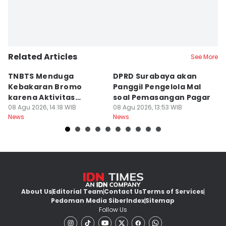
Related Articles
See More
TNBTS Menduga
DPRD Surabaya akan
Semi
Kebakaran Bromo
Panggil Pengelola Mal
M
karena Aktivitas
soal Pemasangan Pagar
U
Manusia
08 Agu 2026, 14:18 WIB
08 Agu 2026, 13:53 WIB
08
News
News
Ne
About Us
Editorial Team
Contact Us
Terms of Services
Pedoman Media Siber
Index
Sitemap
Follow Us