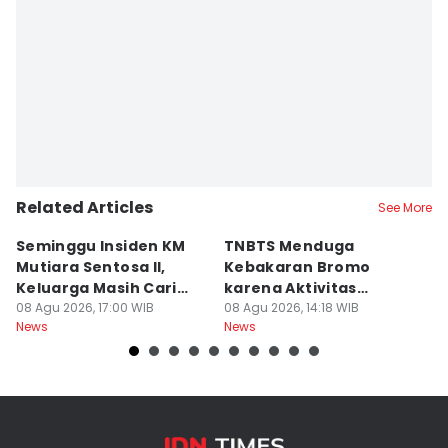
Related Articles
See More
Seminggu Insiden KM
TNBTS Menduga
D
Mutiara Sentosa II,
Kebakaran Bromo
P
Keluarga Masih Cari
karena Aktivitas
s
Korban
08 Agu 2026, 17:00 WIB
Manusia
08 Agu 2026, 14:18 WIB
08
News
News
Ne