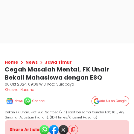
Home
News
Jawa Timur
Cegah Masalah Mental, FK Unair
Bekali Mahasiswa dengan ESQ
06 Okt 2024, 09:09 WIB
Kota Surabaya
Khusnul Hasana
News
Channel
Add Us on Google
Dekan FK Unair, Prof Budi Santoso (kiri) saat bersama founder ESQ 165, Ary
Ginanjar Agustian (kanan). (IDN Times/Khusnul Hasana)
Share Article