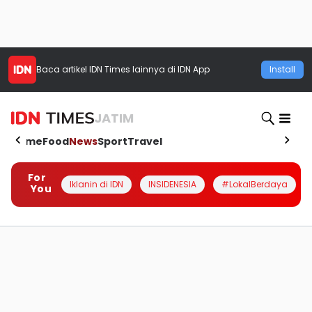
Baca artikel
IDN Times
lainnya di IDN App
Install
JATIM
Home
Food
News
Sport
Travel
For
Iklanin di IDN
INSIDENESIA
#LokalBerdaya
You