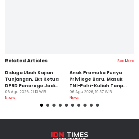
Related Articles
See More
Diduga Ubah Kajian
Anak Pramuka Punya
B
Tunjangan, Eks Ketua
Privilege Baru, Masuk
S
DPRD Ponorogo Jadi
TNI-Polri-Kuliah Tanpa
K
Tersangka
06 Agu 2026, 21:13 WIB
Tes
06 Agu 2026, 19:37 WIB
06
News
News
Ne