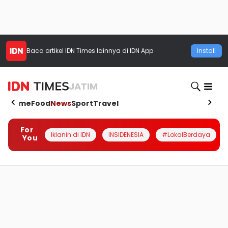
Baca artikel
IDN Times
lainnya di IDN App
Install
JATIM
Home
Food
News
Sport
Travel
For
Iklanin di IDN
INSIDENESIA
#LokalBerdaya
You