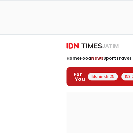
JATIM
Home
Food
News
Sport
Travel
For
Iklanin di IDN
INSI
You