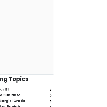
ng Topics
ur BI
o Subianto
ergizi Gratis
ukar Rupiah