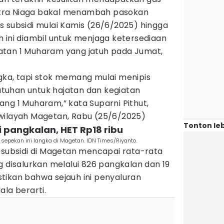
atra Niaga bakal menambah pasokan
 subsidi mulai Kamis (26/6/2025) hingga
 ini diambil untuk menjaga ketersediaan
atan 1 Muharam yang jatuh pada Jumat,
gka, tapi stok memang mulai menipis
tuhan untuk hajatan dan kegiatan
ng 1 Muharam,” kata Suparni Pithut,
wilayah Magetan, Rabu (25/6/2025)
Tonton leb
i pangkalan, HET Rp18 ribu
 sepekan ini langka di Magetan. IDN Times/Riyanto.
iji subsidi di Magetan mencapai rata-rata
g disalurkan melalui 826 pangkalan dan 19
tikan bahwa sejauh ini penyaluran
ala berarti.