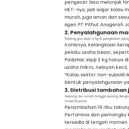
pengecer bisa melonjak hin
HET-nya, jadi wajar kalau ma
murah, juga aman dan sesuai
agen PT Pithut Anugerah J
2. Penyalahgunaan mas
Tabung gas elpiji 3 Kg di pangkalan-pang
Ironisnya, kelangkaan kera
pelaku usaha besar, seperti
Padahal, elpiji 3 kg hanya
usaha mikro, nelayan kecil, 
“Kalau sektor non-subsidi i
bentuk penyalahgunaan yan
3. Distribusi tambahan
Seorang ibu rumah tangga pulang dengan 
Times/Riyanto.
Penambahan 19 ribu tabung 
Pertamina dan pemangku k
tersedia di tengah momen 