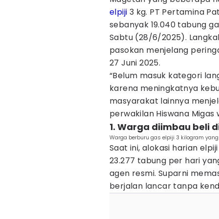
elpiji
3 kg. PT Pertamina P
sebanyak 19.040 tabung gas
Sabtu (28/6/2025). Langkah
pasokan menjelang pering
27 Juni 2025.
“Belum masuk kategori lan
karena meningkatnya kebu
masyarakat lainnya menjela
perwakilan Hiswana Migas 
1. Warga diimbau beli d
Warga berburu gas elpiji 3 kilogram yang
Saat ini, alokasi harian elp
23.277 tabung per hari yan
agen resmi. Suparni memas
berjalan lancar tanpa kend