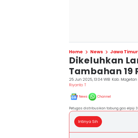
Home
News
Jawa Timur
Dikeluhkan L
Tambahan 19 R
25 Jun 2025, 13:04 WIB
Kab. Magetan
Riyanto T
News
Channel
Petugas distribusikan tabung gas elpiji 
Intinya Sih