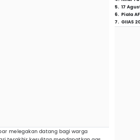
5
.
17 Agus
6
.
Piala A
7
.
GIIAS 2
bar melegakan datang bagi warga
i terakhir kesulitan mendapatkan gas