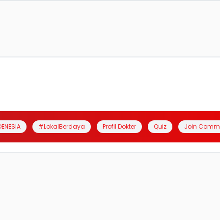
DENESIA
#LokalBerdaya
Profil Dokter
Quiz
Join Comm