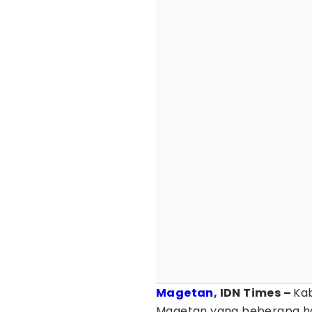
Magetan
, IDN Times –
Ka
Magetan yang beberapa har