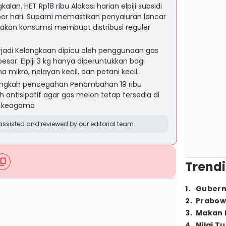
alan, HET Rp18 ribu Alokasi harian elpiji subsidi
r hari. Suparni memastikan penyaluran lancar
akan konsumsi membuat distribusi reguler
jadi Kelangkaan dipicu oleh penggunaan gas
esar. Elpiji 3 kg hanya diperuntukkan bagi
 mikro, nelayan kecil, dan petani kecil.
 langkah pencegahan Penambahan 19 ribu
antisipatif agar gas melon tetap tersedia di
r keagama
ssisted and reviewed by our editorial team.
Trendi
1
.
Gubern
2
.
Prabow
3
.
Makan B
4
.
Nilai T