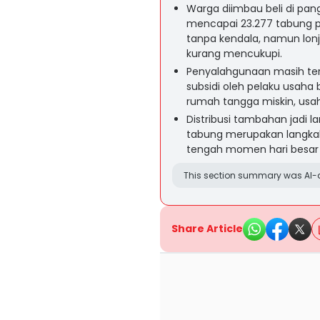
Warga diimbau beli di pangk
mencapai 23.277 tabung pe
tanpa kendala, namun lonj
kurang mencukupi.
Penyalahgunaan masih ter
subsidi oleh pelaku usaha b
rumah tangga miskin, usaha
Distribusi tambahan jadi
tabung merupakan langkah 
tengah momen hari besa
This section summary was AI-a
Share Article