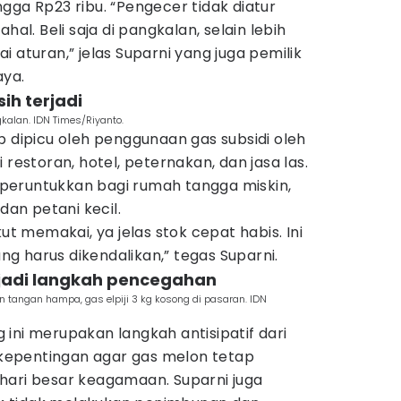
gga Rp23 ribu. “Pengecer tidak diatur
hal. Beli saja di pangkalan, selain lebih
 aturan,” jelas Suparni yang juga pemilik
aya.
ih terjadi
kalan. IDN Times/Riyanto.
p dipicu oleh penggunaan gas subsidi oleh
 restoran, hotel, peternakan, dan jasa las.
 diperuntukkan bagi rumah tangga miskin,
dan petani kecil.
kut memakai, ya jelas stok cepat habis. Ini
g harus dikendalikan,” tegas Suparni.
 jadi langkah pencegahan
tangan hampa, gas elpiji 3 kg kosong di pasaran. IDN
ini merupakan langkah antisipatif dari
epentingan agar gas melon tetap
hari besar keagamaan. Suparni juga