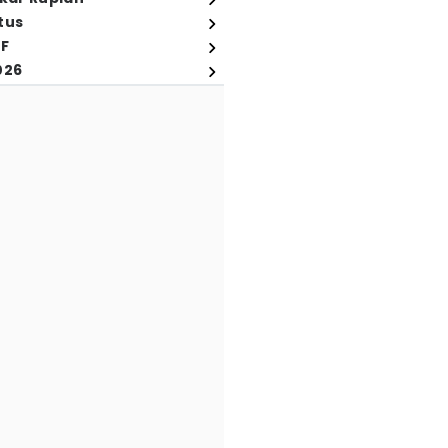
tus
FF
026