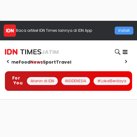
Baca artikel
IDN Times
lainnya di IDN App
Install
JATIM
Home
Food
News
Sport
Travel
For
Iklanin di IDN
INSIDENESIA
#LokalBerdaya
You