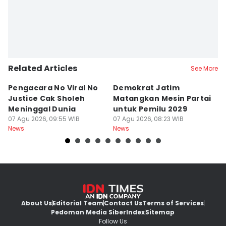
Related Articles
See More
Pengacara No Viral No
Demokrat Jatim
S
Justice Cak Sholeh
Matangkan Mesin Partai
J
Meninggal Dunia
untuk Pemilu 2029
S
07 Agu 2026, 09:55 WIB
07 Agu 2026, 08:23 WIB
07
News
News
Ne
About Us
Editorial Team
Contact Us
Terms of Services
Pedoman Media Siber
Index
Sitemap
Follow Us