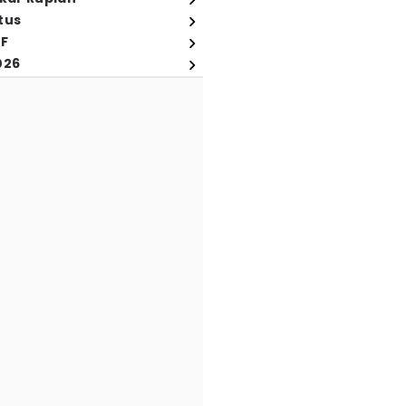
tus
FF
026