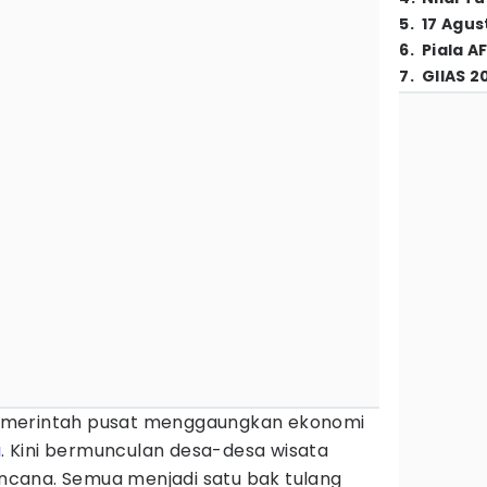
5
.
17 Agus
6
.
Piala A
7
.
GIIAS 2
merintah pusat menggaungkan ekonomi
a
. Kini bermunculan desa-desa wisata
cana. Semua menjadi satu bak tulang