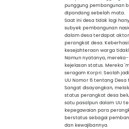
punggung pembangunan bang
dipandang sebelah mata.
Saat ini desa tidak lagi h
subyek pembangunan nasio
dalam desa terdapat aktor
perangkat desa. Keberhas
kesejahteraan warga tidak
Namun nyatanya, mereka--
kejelasan status. Mereka '
seragam Korpri. Seolah jad
UU Nomor 6 tentang Desa
Sangat disayangkan, melal
status perangkat desa bel
satu pasalpun dalam UU te
kepegawaian para perangk
berstatus sebagai pemban
dan kewajibannya.