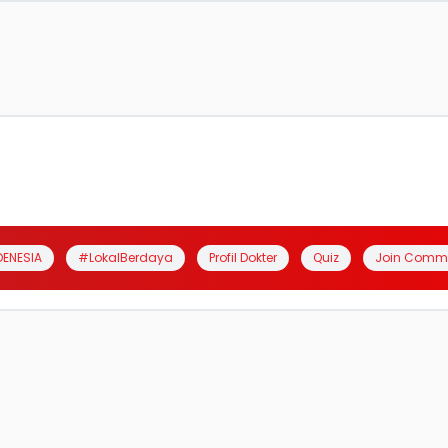
DENESIA
#LokalBerdaya
Profil Dokter
Quiz
Join Comm