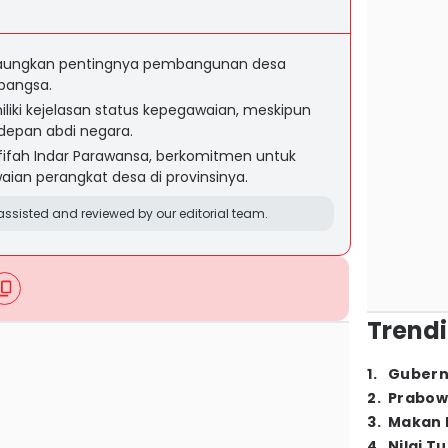
aungkan pentingnya pembangunan desa
bangsa.
liki kejelasan status kepegawaian, meskipun
depan abdi negara.
fifah Indar Parawansa, berkomitmen untuk
ian perangkat desa di provinsinya.
ssisted and reviewed by our editorial team.
Trendi
1
.
Gubern
2
.
Prabow
3
.
Makan B
4
.
Nilai T