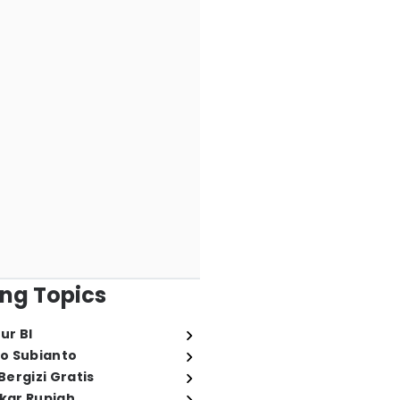
ng Topics
ur BI
o Subianto
ergizi Gratis
ukar Rupiah