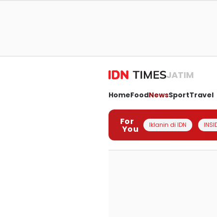
JATIM
Home
Food
News
Sport
Travel
For
Iklanin di IDN
INSI
You