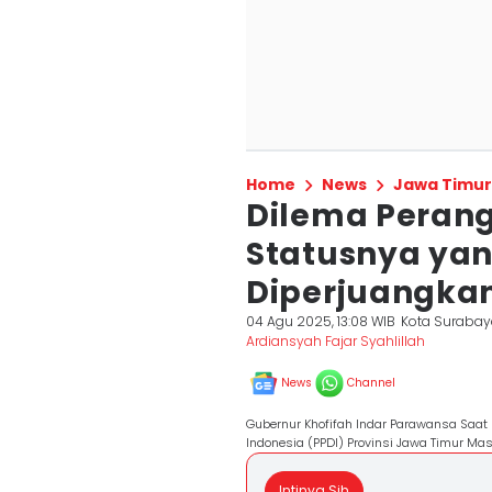
Home
News
Jawa Timur
Dilema Peran
Statusnya ya
Diperjuangka
04 Agu 2025, 13:08 WIB
Kota Suraba
Ardiansyah Fajar Syahlillah
News
Channel
Gubernur Khofifah Indar Parawansa Saat
Indonesia (PPDI) Provinsi Jawa Timur Ma
Intinya Sih