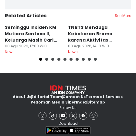
Related Articles
See More
Seminggu Insiden KM
TNBTS Menduga
D
Mutiara Sentosa II,
Kebakaran Bromo
P
Keluarga Masih Cari
karena Aktivitas
s
Korban
08 Agu 2026, 17:00 WIB
Manusia
08 Agu 2026, 14:18 WIB
08
News
News
Ne
About Us
Editorial Team
Contact Us
Terms of Services
Pedoman Media Siber
Index
Sitemap
Follow Us
Download