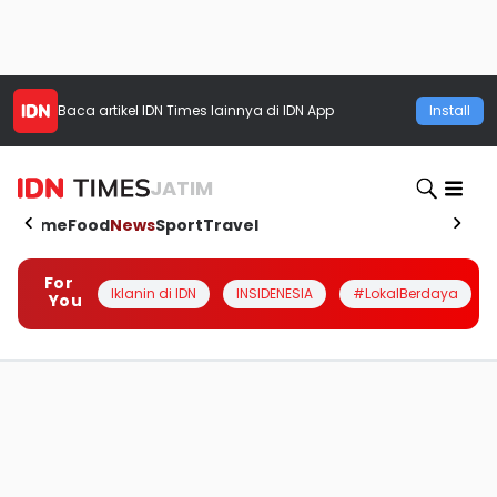
Baca artikel
IDN Times
lainnya di IDN App
Install
JATIM
Home
Food
News
Sport
Travel
For
Iklanin di IDN
INSIDENESIA
#LokalBerdaya
You