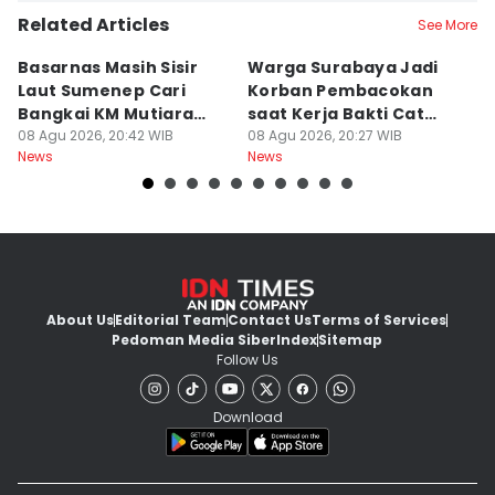
Related Articles
See More
Basarnas Masih Sisir
Warga Surabaya Jadi
E
Laut Sumenep Cari
Korban Pembacokan
B
Bangkai KM Mutiara
saat Kerja Bakti Cat
P
Sentosa II
08 Agu 2026, 20:42 WIB
Gapura
08 Agu 2026, 20:27 WIB
N
08
News
News
Ne
About Us
Editorial Team
Contact Us
Terms of Services
Pedoman Media Siber
Index
Sitemap
Follow Us
Download