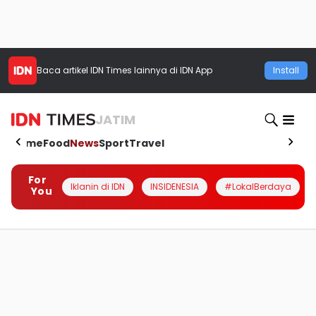
Baca artikel
IDN Times
lainnya di IDN App
Install
JATIM
Home
Food
News
Sport
Travel
For
Iklanin di IDN
INSIDENESIA
#LokalBerdaya
You