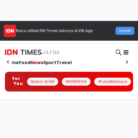
Baca artikel
IDN Times
lainnya di IDN App
Install
JATIM
Home
Food
News
Sport
Travel
For
Iklanin di IDN
INSIDENESIA
#LokalBerdaya
You