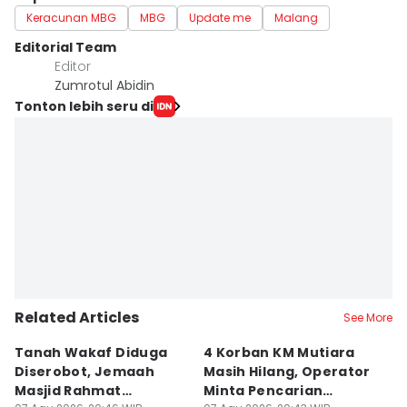
Keracunan MBG
MBG
Update me
Malang
Editorial Team
Editor
Zumrotul Abidin
Tonton lebih seru di
Related Articles
See More
Tanah Wakaf Diduga
4 Korban KM Mutiara
K
Diserobot, Jemaah
Masih Hilang, Operator
C
Masjid Rahmat
Minta Pencarian
H