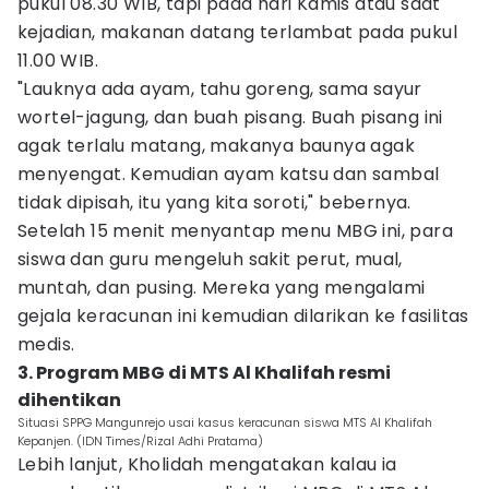
pukul 08.30 WIB, tapi pada hari Kamis atau saat
kejadian, makanan datang terlambat pada pukul
11.00 WIB.
"Lauknya ada ayam, tahu goreng, sama sayur
wortel-jagung, dan buah pisang. Buah pisang ini
agak terlalu matang, makanya baunya agak
menyengat. Kemudian ayam katsu dan sambal
tidak dipisah, itu yang kita soroti," bebernya.
Setelah 15 menit menyantap menu MBG ini, para
siswa dan guru mengeluh sakit perut, mual,
muntah, dan pusing. Mereka yang mengalami
gejala keracunan ini kemudian dilarikan ke fasilitas
medis.
3. Program MBG di MTS Al Khalifah resmi
dihentikan
Situasi SPPG Mangunrejo usai kasus keracunan siswa MTS Al Khalifah
Kepanjen. (IDN Times/Rizal Adhi Pratama)
Lebih lanjut, Kholidah mengatakan kalau ia