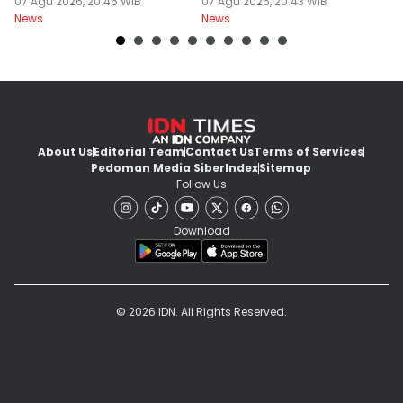
Surabaya Protes
07 Agu 2026, 20:46 WIB
Dilanjut
07 Agu 2026, 20:43 WIB
07
News
News
Ne
About Us
Editorial Team
Contact Us
Terms of Services
Pedoman Media Siber
Index
Sitemap
Follow Us
Download
© 2026 IDN. All Rights Reserved.