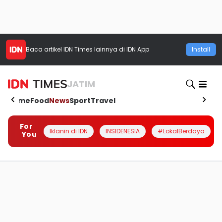
Baca artikel
IDN Times
lainnya di IDN App
Install
JATIM
Home
Food
News
Sport
Travel
For
Iklanin di IDN
INSIDENESIA
#LokalBerdaya
You