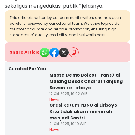
sekaligus mengedukasi publik,” jelasnya.
This article is written by our community writers and has been
carefully reviewed by our editorial team. We strive to provide
the most accurate and reliable information, ensuring high
standards of quality, credibility, and trustworthiness.
Share Article
Curated For You
Massa Demo Boikot Trans7 di
Malang Desak Chairul Tanjung
Sowan ke Lirboyo
17 Okt 2025, 16:02 WIB
News
Orasi Ketum PBNU di Lirboyo:
Kita tidak akan menyerah
menjadi Santri
21 Okt 2025, 10:19 WIB
News