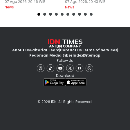
Surabaya Protes
07 Agu 2026, 20:46 WIB
Dilanjut
07 Agu 2026, 20:43 WIB
07
News
News
Ne
About Us
Editorial Team
Contact Us
Terms of Services
Pedoman Media Siber
Index
Sitemap
Follow Us
Download
© 2026 IDN. All Rights Reserved.