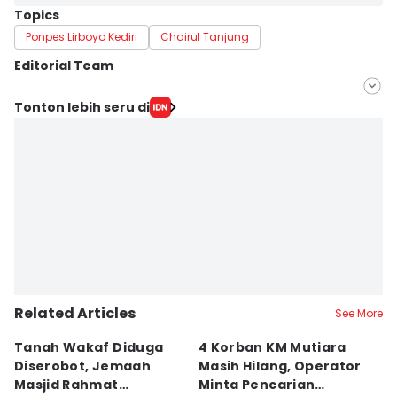
Topics
Ponpes Lirboyo Kediri
Chairul Tanjung
Editorial Team
Editor
Tonton lebih seru di
Faiz Nashrillah
Editor
Zumrotul Abidin
Related Articles
See More
Tanah Wakaf Diduga
4 Korban KM Mutiara
K
Diserobot, Jemaah
Masih Hilang, Operator
C
Masjid Rahmat
Minta Pencarian
H