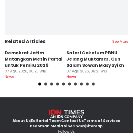
Related Articles
See More
Demokrat Jatim
Safari Caketum PBNU
B
Matangkan Mesin Partai
Jelang Muktamar, Gus
B
untuk Pemilu 2029
Salam Sowan Masyayikh
D
07 Agu 2026, 08:23 WIB
07 Agu 2026, 08:21 WIB
P
07
News
News
Ne
About Us
Editorial Team
Contact Us
Terms of Services
Pedoman Media Siber
Index
Sitemap
Follow Us