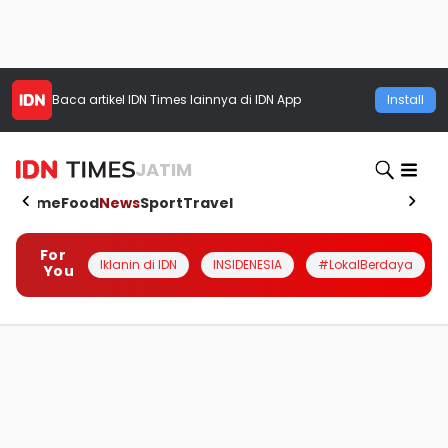
Baca artikel
IDN Times
lainnya di IDN App
Install
JATIM
Home
Food
News
Sport
Travel
For
Iklanin di IDN
INSIDENESIA
#LokalBerdaya
You