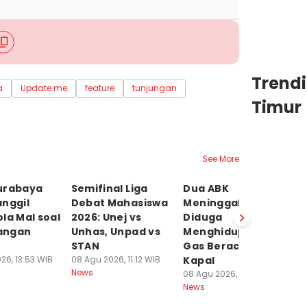
Trend
a
Update me
feature
tunjungan
Timur
See More
urabaya
Semifinal Liga
Dua ABK
R
anggil
Debat Mahasiswa
Meninggal Dunia
F
la Mal soal
2026: Unej vs
Diduga
S
angan
Unhas, Unpad vs
Menghidupkan
B
STAN
Gas Beracun di
R
26, 13:53 WIB
08 Agu 2026, 11:12 WIB
Kapal
08
News
Ne
08 Agu 2026, 10:23 WIB
News