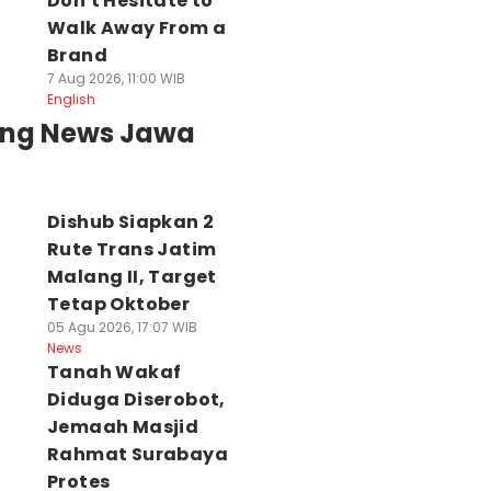
Don't Hesitate to
Walk Away From a
Brand
7 Aug 2026, 11:00 WIB
English
ing News Jawa
Dishub Siapkan 2
Rute Trans Jatim
Malang II, Target
ekam Pencurian
Karhutla Bromo
Pembunuh Nene
Tetap Oktober
asum di
Capai 176 Ha,
79 Tahun di
05 Agu 2026, 17:07 WIB
urabaya, Warga
Gubernur
Pasuruan Dibeku
News
isa Dapat Rp300
Tanah Wakaf
Targetkan
Polisi
ibu
Rampung Hari ini
08 Agu 2026, 10:06 WI
Diduga Diserobot,
News
 Agu 2026, 10:08 WIB
08 Agu 2026, 10:07 WIB
Jemaah Masjid
ws
News
Rahmat Surabaya
Protes