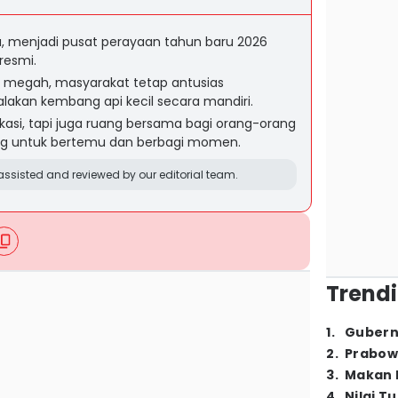
a, menjadi pusat perayaan tahun baru 2026
resmi.
 megah, masyarakat tetap antusias
kan kembang api kecil secara mandiri.
asi, tapi juga ruang bersama bagi orang-orang
kang untuk bertemu dan berbagi momen.
ssisted and reviewed by our editorial team.
Trendi
1
.
Gubern
2
.
Prabow
3
.
Makan B
4
.
Nilai T