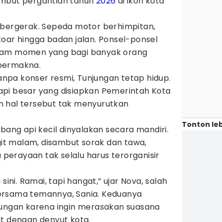
ambut pergantian tahun
2026
di ikon kota
 bergerak. Sepeda motor berhimpitan,
oar hingga badan jalan. Ponsel-ponsel
kam momen yang bagi banyak orang
bermakna.
pa konser resmi, Tunjungan tetap hidup.
pi besar yang disiapkan Pemerintah Kota
 hal tersebut tak menyurutkan
Tonton leb
mbang api kecil dinyalakan secara mandiri.
t malam, disambut sorak dan tawa,
erayaan tak selalu harus terorganisir
sini. Ramai, tapi hangat,” ujar Nova, salah
ersama temannya, Sania. Keduanya
jungan karena ingin merasakan suasana
t dengan denyut kota.