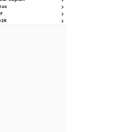
tus
FF
026