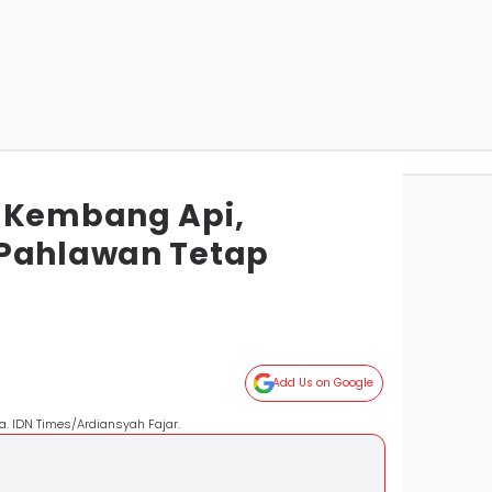
 Kembang Api,
 Pahlawan Tetap
a
Add Us on Google
a. IDN Times/Ardiansyah Fajar.