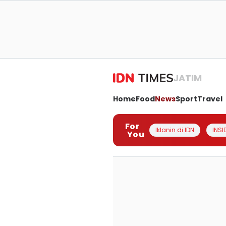
JATIM
Home
Food
News
Sport
Travel
For
Iklanin di IDN
INSI
You