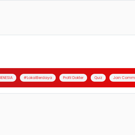
DENESIA
#LokalBerdaya
Profil Dokter
Quiz
Join Comm