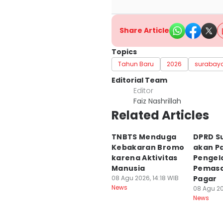
Share Article
Topics
Tahun Baru
2026
surabay
Editorial Team
Editor
Faiz Nashrillah
Related Articles
TNBTS Menduga
DPRD S
Kebakaran Bromo
akan P
karena Aktivitas
Pengelo
Manusia
Pemas
08 Agu 2026, 14:18 WIB
Pagar
News
08 Agu 20
News