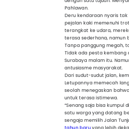
dengan satu tujuan. Meny
Pahlawan.
Deru kendaraan nyaris tak
pejalan kaki memenuhi trot
terangkat ke udara, mere
terasa sederhana, namun 
Tanpa panggung megah, tan
Tidak ada pesta kembang a
Surabaya malam itu. Namun
antusiasme masyarakat.
Dari sudut-sudut jalan, ke
Letupannya memecah langi
seolah menegaskan bahwa p
untuk terasa istimewa.
“Senang saja bisa kumpul di 
satu warga yang datang b
sengaja memilih Jalan Tun
tahun baru
yang lebih deka