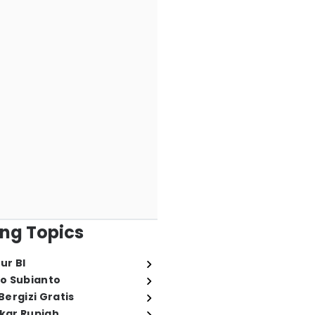
ng Topics
ur BI
o Subianto
ergizi Gratis
ukar Rupiah