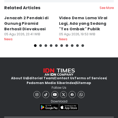
Related Articles
See More
Jenazah 2 Pendaki di
Video Demo Lama Viral
U
Gunung Piramid
Lagi, Ada yang Sedang
G
Berhasil Dievakuasi
"Tes Ombak" Publik
h
05 Agu 2026, 23:41 WIB
05 Agu 2026, 19:53 WIB
05
News
News
Ne
About Us
Editorial Team
Contact Us
Terms of Services
Pedoman Media Siber
Index
Sitemap
Follow Us
Download