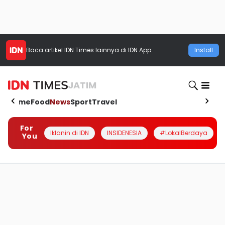
Baca artikel
IDN Times
lainnya di IDN App
Install
JATIM
Home
Food
News
Sport
Travel
For
Iklanin di IDN
INSIDENESIA
#LokalBerdaya
You