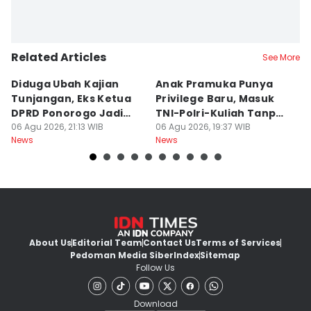
Related Articles
See More
Diduga Ubah Kajian
Anak Pramuka Punya
B
Tunjangan, Eks Ketua
Privilege Baru, Masuk
S
DPRD Ponorogo Jadi
TNI-Polri-Kuliah Tanpa
K
Tersangka
06 Agu 2026, 21:13 WIB
Tes
06 Agu 2026, 19:37 WIB
06
News
News
Ne
About Us
Editorial Team
Contact Us
Terms of Services
Pedoman Media Siber
Index
Sitemap
Follow Us
Download