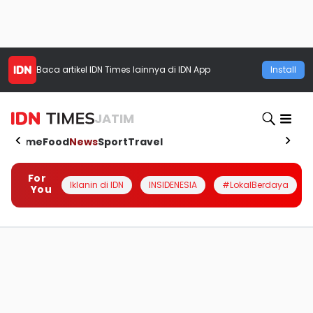
Baca artikel
IDN Times
lainnya di IDN App
Install
JATIM
Home
Food
News
Sport
Travel
For
Iklanin di IDN
INSIDENESIA
#LokalBerdaya
You