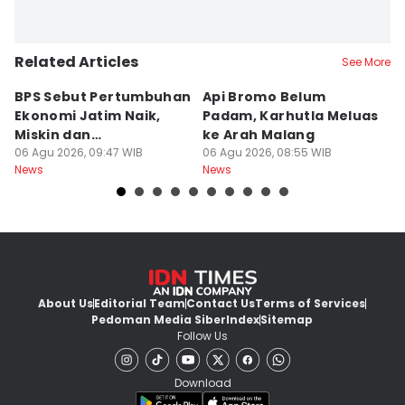
Related Articles
See More
BPS Sebut Pertumbuhan
Api Bromo Belum
J
Ekonomi Jatim Naik,
Padam, Karhutla Meluas
G
Miskin dan
ke Arah Malang
B
Pengangguran Turun
06 Agu 2026, 09:47 WIB
06 Agu 2026, 08:55 WIB
05
News
News
Ne
About Us
Editorial Team
Contact Us
Terms of Services
Pedoman Media Siber
Index
Sitemap
Follow Us
Download