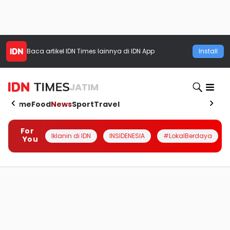
Baca artikel
IDN Times
lainnya di IDN App
Install
JATIM
Home
Food
News
Sport
Travel
For
Iklanin di IDN
INSIDENESIA
#LokalBerdaya
You