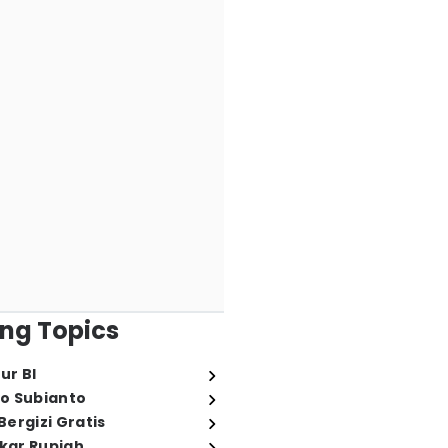
ng Topics
ur BI
o Subianto
ergizi Gratis
ukar Rupiah