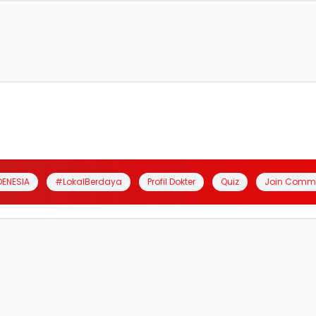
DENESIA
#LokalBerdaya
Profil Dokter
Quiz
Join Comm