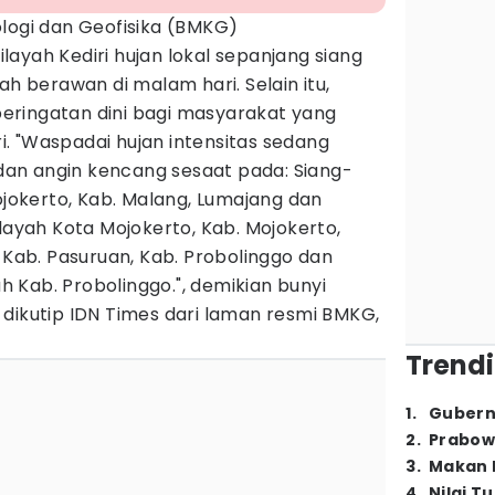
ologi dan Geofisika (BMKG)
ayah Kediri hujan lokal sepanjang siang
ah berawan di malam hari. Selain itu,
ringatan dini bagi masyarakat yang
iri. "Waspadai hujan intensitas sedang
r dan angin kencang sesaat pada: Siang-
Mojokerto, Kab. Malang, Lumajang dan
ilayah Kota Mojokerto, Kab. Mojokerto,
, Kab. Pasuruan, Kab. Probolinggo dan
ah Kab. Probolinggo.", demikian bunyi
dikutip IDN Times dari laman resmi BMKG,
Trendi
1
.
Gubern
2
.
Prabow
3
.
Makan B
4
.
Nilai T