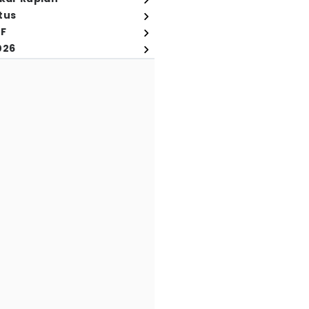
tus
FF
026