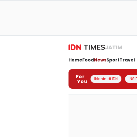
JATIM
Home
Food
News
Sport
Travel
For
Iklanin di IDN
INSI
You