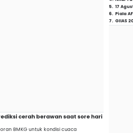
5
.
17 Agus
6
.
Piala A
7
.
GIIAS 2
rediksi cerah berawan saat sore hari
poran BMKG untuk kondisi cuaca