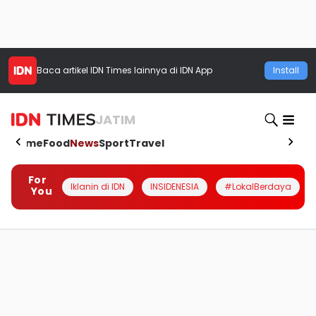
Baca artikel
IDN Times
lainnya di IDN App
Install
JATIM
Home
Food
News
Sport
Travel
For
Iklanin di IDN
INSIDENESIA
#LokalBerdaya
You