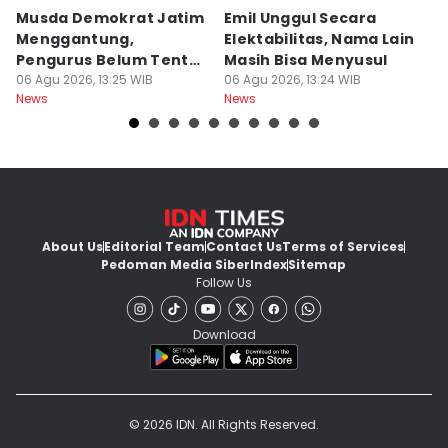
Musda Demokrat Jatim
Emil Unggul Secara
H
Menggantung,
Elektabilitas, Nama Lain
B
Pengurus Belum Tentu
Masih Bisa Menyusul
T
Aman
06 Agu 2026, 13:25 WIB
06 Agu 2026, 13:24 WIB
06
News
News
Ne
About Us
Editorial Team
Contact Us
Terms of Services
Pedoman Media Siber
Index
Sitemap
Follow Us
Download
© 2026 IDN. All Rights Reserved.