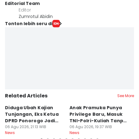
Editorial Team
Editor
Zumrotul Abidin
Tonton lebih seru di
Related Articles
See More
Diduga Ubah Kajian
Anak Pramuka Punya
B
Tunjangan, Eks Ketua
Privilege Baru, Masuk
S
DPRD Ponorogo Jadi
TNI-Polri-Kuliah Tanpa
K
Tersangka
06 Agu 2026, 21:13 WIB
Tes
06 Agu 2026, 19:37 WIB
06
News
News
Ne