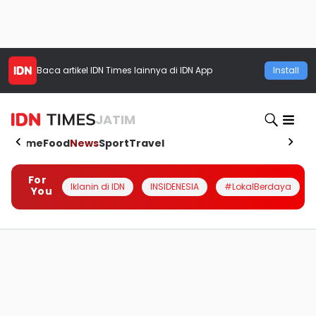
Baca artikel
IDN Times
lainnya di IDN App
Install
JATIM
Home
Food
News
Sport
Travel
For
Iklanin di IDN
INSIDENESIA
#LokalBerdaya
You