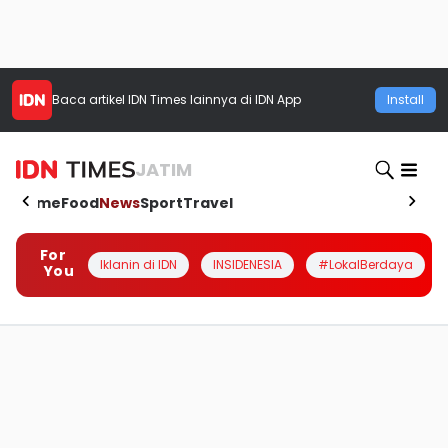
Baca artikel
IDN Times
lainnya di IDN App
Install
JATIM
Home
Food
News
Sport
Travel
For
Iklanin di IDN
INSIDENESIA
#LokalBerdaya
You