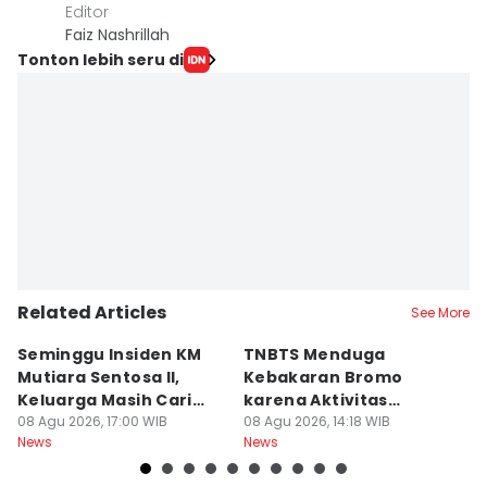
Editor
Faiz Nashrillah
Tonton lebih seru di
Related Articles
See More
Seminggu Insiden KM
TNBTS Menduga
D
Mutiara Sentosa II,
Kebakaran Bromo
P
Keluarga Masih Cari
karena Aktivitas
s
Korban
08 Agu 2026, 17:00 WIB
Manusia
08 Agu 2026, 14:18 WIB
08
News
News
Ne