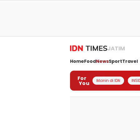
JATIM
Home
Food
News
Sport
Travel
For
Iklanin di IDN
INSI
You