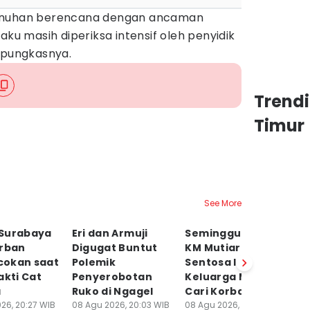
bunuhan berencana dengan ancaman
aku masih diperiksa intensif oleh penyidik
 pungkasnya.
Trend
Timur
See More
Surabaya
Eri dan Armuji
Seminggu Insiden
T
orban
Digugat Buntut
KM Mutiara
K
okan saat
Polemik
Sentosa II,
ka
akti Cat
Penyerobotan
Keluarga Masih
M
a
Ruko di Ngagel
Cari Korban
08
Ne
26, 20:27 WIB
08 Agu 2026, 20:03 WIB
08 Agu 2026, 17:00 WIB