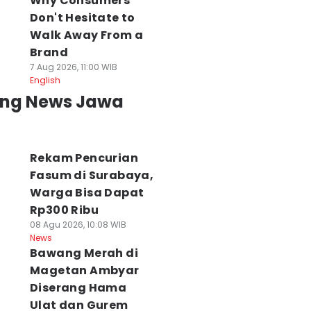
Why Consumers
Don't Hesitate to
Walk Away From a
Brand
7 Aug 2026, 11:00 WIB
English
ing News Jawa
Rekam Pencurian
Fasum di Surabaya,
Warga Bisa Dapat
Rp300 Ribu
08 Agu 2026, 10:08 WIB
NBTS Menduga
DPRD Surabaya
Semifinal Liga
News
ebakaran Bromo
akan Panggil
Debat Mahasisw
Bawang Merah di
rena Aktivitas
Pengelola Mal soal
2026: Unej vs
Magetan Ambyar
anusia
Pemasangan
Unhas, Unpad vs
Diserang Hama
 Agu 2026, 14:18 WIB
Pagar
STAN
Ulat dan Gurem
ws
08 Agu 2026, 13:53 WIB
08 Agu 2026, 11:12 WIB