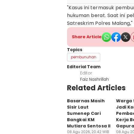
"Kasus ini termasuk pem
hukuman berat. Saat ini pel
Satreskrim Polres Malang,"
Share Article
Topics
pembunuhan
Editorial Team
Editor
Faiz Nashrillah
Related Articles
Basarnas Masih
Warga 
Sisir Laut
Jadi K
Sumenep Cari
Pembac
Bangkai KM
Kerja B
Mutiara Sentosa II
Gapur
08 Agu 2026, 20:42 WIB
08 Agu 20