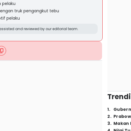
 pelaku
engan truk pengangkut tebu
tif pelaku
ssisted and reviewed by our editorial team.
Trendi
1
.
Gubern
2
.
Prabow
3
.
Makan B
4
.
Nilai T