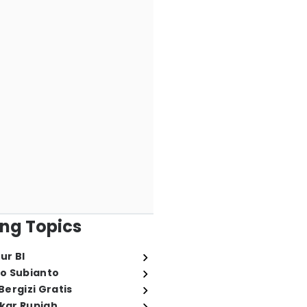
ng Topics
ur BI
o Subianto
ergizi Gratis
ukar Rupiah