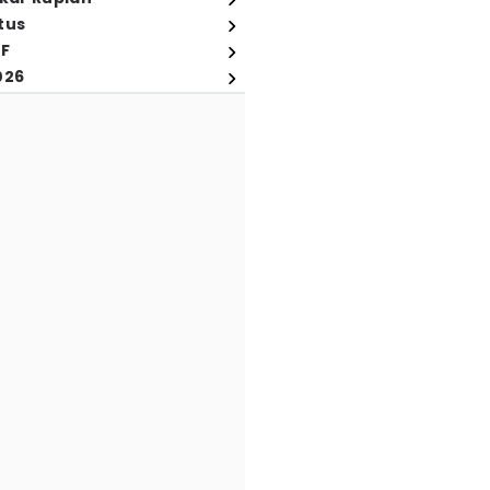
tus
FF
026