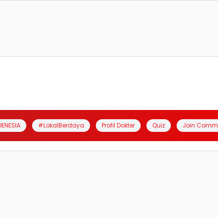
DENESIA
#LokalBerdaya
Profil Dokter
Quiz
Join Comm