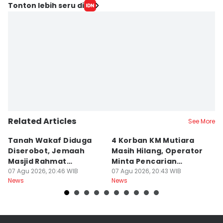
Tonton lebih seru di
Related Articles
See More
Tanah Wakaf Diduga
4 Korban KM Mutiara
K
Diserobot, Jemaah
Masih Hilang, Operator
C
Masjid Rahmat
Minta Pencarian
H
Surabaya Protes
07 Agu 2026, 20:46 WIB
Dilanjut
07 Agu 2026, 20:43 WIB
07
News
News
Ne