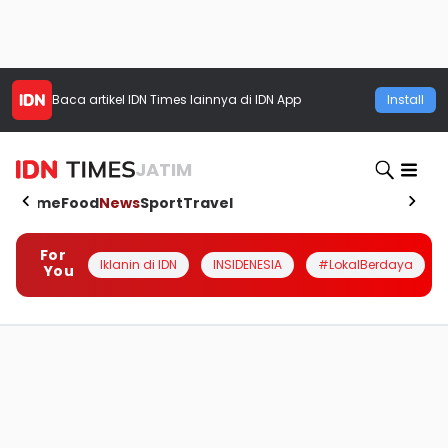
Baca artikel
IDN Times
lainnya di IDN App
Install
JATIM
Home
Food
News
Sport
Travel
For
Iklanin di IDN
INSIDENESIA
#LokalBerdaya
You