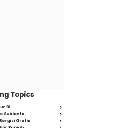
ng Topics
ur BI
o Subianto
ergizi Gratis
ukar Rupiah