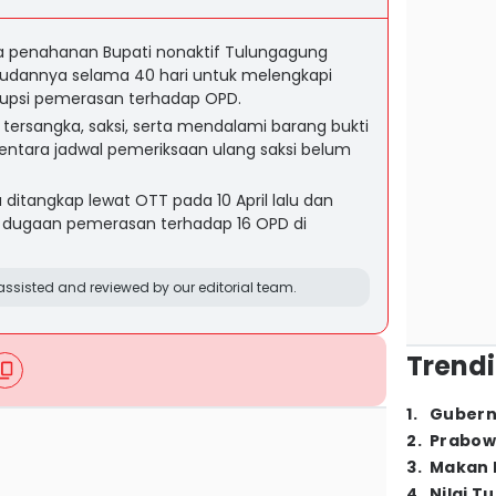
penahanan Bupati nonaktif Tulungagung
udannya selama 40 hari untuk melengkapi
rupsi pemerasan terhadap OPD.
tersangka, saksi, serta mendalami barang bukti
ementara jadwal pemeriksaan ulang saksi belum
ditangkap lewat OTT pada 10 April lalu dan
s dugaan pemerasan terhadap 16 OPD di
ssisted and reviewed by our editorial team.
Trendi
1
.
Gubern
2
.
Prabow
3
.
Makan B
4
.
Nilai T