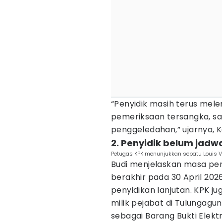
“Penyidik masih terus mele
pemeriksaan tersangka, sak
penggeledahan,” ujarnya, K
2. Penyidik belum jad
Petugas KPK menunjukkan sepatu Louis Vu
Budi menjelaskan masa pen
berakhir pada 30 April 202
penyidikan lanjutan. KPK j
milik pejabat di Tulungag
sebagai Barang Bukti Elek