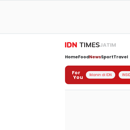
JATIM
Home
Food
News
Sport
Travel
For
Iklanin di IDN
INSI
You