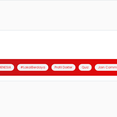
DENESIA
#LokalBerdaya
Profil Dokter
Quiz
Join Comm