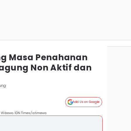
ng Masa Penahanan
agung Non Aktif dan
ung
Add Us on Google
u Wibowo. IDN Times/istimewa