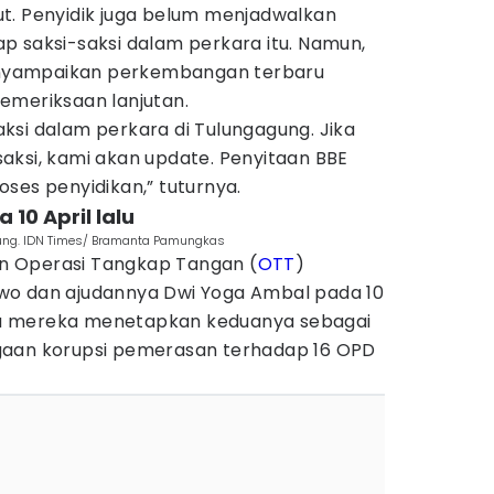
t. Penyidik juga belum menjadwalkan
p saksi-saksi dalam perkara itu. Namun,
nyampaikan perkembangan terbaru
emeriksaan lanjutan.
ksi dalam perkara di Tulungagung. Jika
aksi, kami akan update. Penyitaan BBE
ses penyidikan,” tuturnya.
 10 April lalu
ung. IDN Times/ Bramanta Pamungkas
n Operasi Tangkap Tangan (
OTT
)
wo dan ajudannya Dwi Yoga Ambal pada 10
hnya mereka menetapkan keduanya sebagai
gaan korupsi pemerasan terhadap 16 OPD