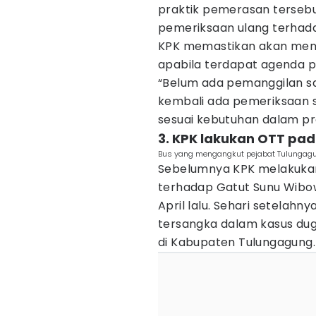
praktik pemerasan tersebu
pemeriksaan ulang terhada
KPK memastikan akan me
apabila terdapat agenda p
“Belum ada pemanggilan sa
kembali ada pemeriksaan s
sesuai kebutuhan dalam pro
3. KPK lakukan OTT pada
Bus yang mengangkut pejabat Tulungag
Sebelumnya KPK melakuka
terhadap Gatut Sunu Wibo
April lalu. Sehari setela
tersangka dalam kasus du
di Kabupaten Tulungagung.