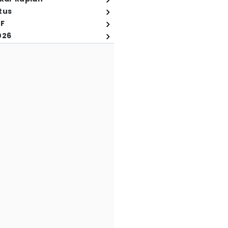
tus
FF
026