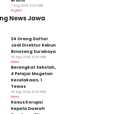
Brand
7 Aug 2026, 11:00 WIB
English
ing News Jawa
24 Orang Daftar
Jadi Direktur Kebun
Binatang Surabaya
05 Agu 2026, 10:03 WIB
News
Berangkat Sekolah,
4 Pelajar Magetan
Kecelakaan, 1
Tewas
ejumlah Tiang
Alasan Pakuwon
Pemkot Buka
strik di Gresik
Pendekkan Pagar
Pendaftaran
05 Agu 2026, 13:43 WIB
oboh, Ada
News
Mal di Surabaya,
Pimpinan Baznas
Kasus Korupsi
orban Luka
Jaga Estetik Kota
Surabaya, Cek
 Agu 2026, 18:42 WIB
07 Agu 2026, 17:50 WIB
Syaratnya
Kepala Daerah
ws
News
07 Agu 2026, 15:35 WIB