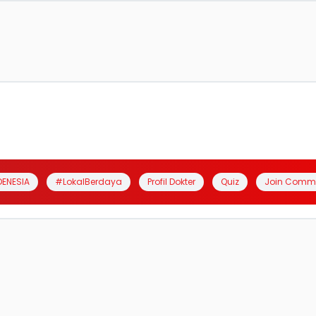
DENESIA
#LokalBerdaya
Profil Dokter
Quiz
Join Comm