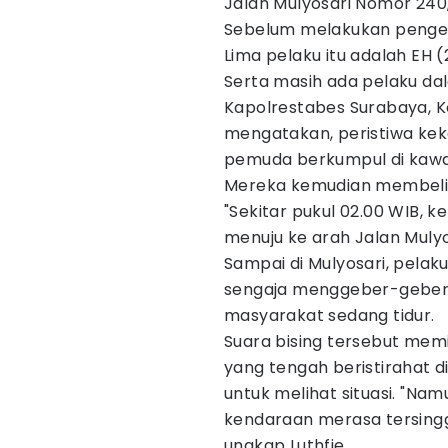
Jalan Mulyosari Nomor 240
Sebelum melakukan penger
Lima pelaku itu adalah EH (2
Serta masih ada pelaku dal
Kapolrestabes Surabaya, Ko
mengatakan, peristiwa kek
pemuda berkumpul di kawa
Mereka kemudian membeli 
"Sekitar pukul 02.00 WIB, 
menuju ke arah Jalan Mulyosa
Sampai di Mulyosari, pelak
sengaja menggeber-geber 
masyarakat sedang tidur.
Suara bising tersebut me
yang tengah beristirahat d
untuk melihat situasi. "N
kendaraan merasa tersingg
ungkap Luthfie.