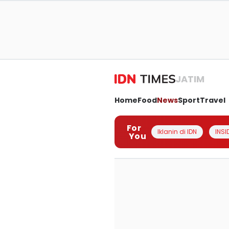
JATIM
Home
Food
News
Sport
Travel
For
Iklanin di IDN
INSI
You