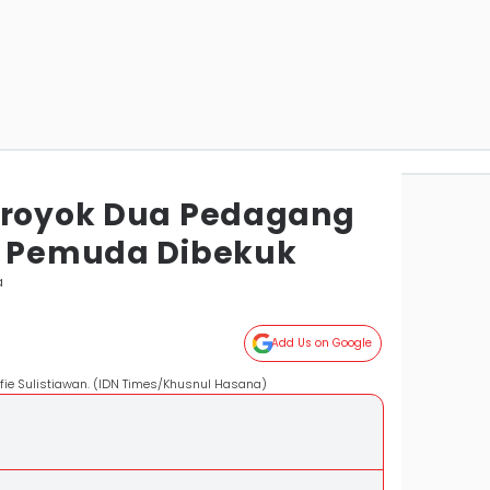
eroyok Dua Pedagang
5 Pemuda Dibekuk
a
Add Us on Google
fie Sulistiawan. (IDN Times/Khusnul Hasana)