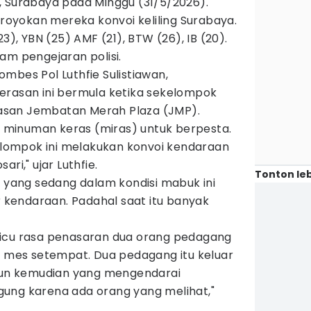
, Surabaya pada Minggu (31/5/2026).
oyokan mereka konvoi keliling Surabaya.
3), YBN (25) AMF (21), BTW (26), IB (20).
am pengejaran polisi.
mbes Pol Luthfie Sulistiawan,
erasan ini bermula ketika sekelompok
san Jembatan Merah Plaza (JMP).
minuman keras (miras) untuk berpesta.
kelompok ini melakukan konvoi kendaraan
ri," ujar Luthfie.
Tonton leb
u yang sedang dalam kondisi mabuk ini
kendaraan. Padahal saat itu banyak
micu rasa penasaran dua orang pedagang
i mes setempat. Dua pedagang itu keluar
amun kemudian yang mengendarai
ung karena ada orang yang melihat,"