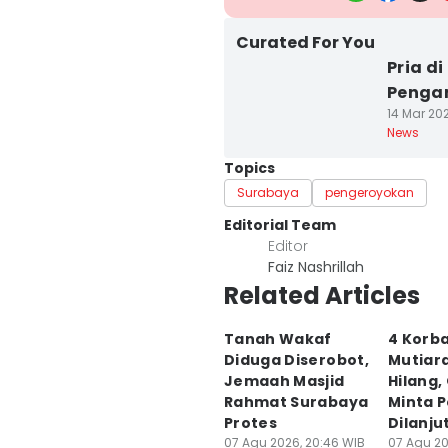
Curated For You
Pria d
Pengan
14 Mar 20
News
Topics
Surabaya
pengeroyokan
Editorial Team
Editor
Faiz Nashrillah
Related Articles
Tanah Wakaf
4 Korb
Diduga Diserobot,
Mutiar
Jemaah Masjid
Hilang,
Rahmat Surabaya
Minta 
Protes
Dilanju
07 Agu 2026, 20:46 WIB
07 Agu 20