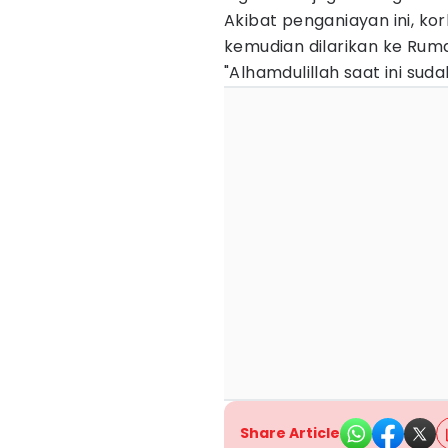
Akibat penganiayan ini, k
kemudian dilarikan ke Ru
"Alhamdulillah saat ini sud
Share Article