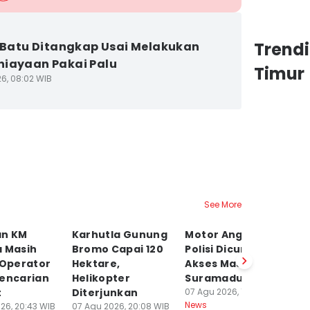
Trend
i Batu Ditangkap Usai Melakukan
iayaan Pakai Palu
Timur
26, 08:02 WIB
See More
an KM
Karhutla Gunung
Motor Anggota
S
a Masih
Bromo Capai 120
Polisi Dicuri di
Li
 Operator
Hektare,
Akses Masuk
R
Pencarian
Helikopter
Suramadu
K
t
Diterjunkan
07 Agu 2026, 18:44 WIB
07
News
Ne
26, 20:43 WIB
07 Agu 2026, 20:08 WIB