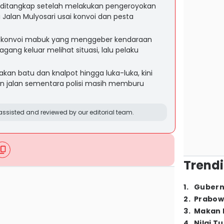
 ditangkap setelah melakukan pengeroyokan
Jalan Mulyosari usai konvoi dan pesta
ksi konvoi mabuk yang menggeber kendaraan
ng keluar melihat situasi, lalu pelaku
an batu dan knalpot hingga luka-luka, kini
n jalan sementara polisi masih memburu
ssisted and reviewed by our editorial team.
Trendi
1
.
Gubern
2
.
Prabow
3
.
Makan B
4
.
Nilai T