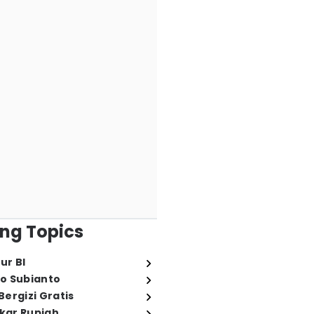
ng Topics
ur BI
o Subianto
ergizi Gratis
ukar Rupiah