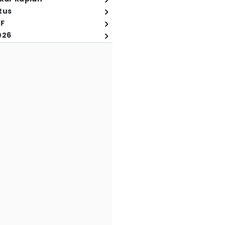
tus
FF
026