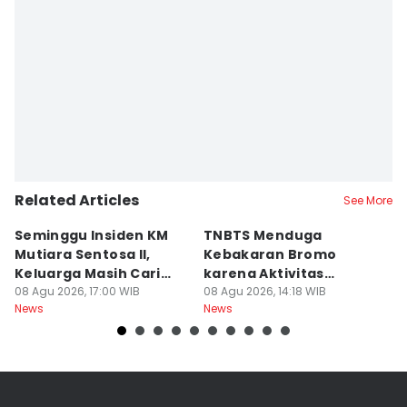
Related Articles
See More
Seminggu Insiden KM
TNBTS Menduga
D
Mutiara Sentosa II,
Kebakaran Bromo
P
Keluarga Masih Cari
karena Aktivitas
s
Korban
08 Agu 2026, 17:00 WIB
Manusia
08 Agu 2026, 14:18 WIB
08
News
News
Ne