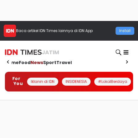
Baca artikel
IDN Times
lainnya di IDN App
Install
JATIM
Home
Food
News
Sport
Travel
For
Iklanin di IDN
INSIDENESIA
#LokalBerdaya
You