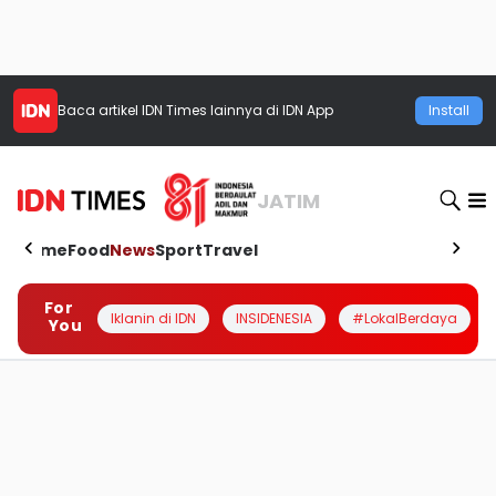
Baca artikel
IDN Times
lainnya di IDN App
Install
JATIM
Home
Food
News
Sport
Travel
For
Iklanin di IDN
INSIDENESIA
#LokalBerdaya
You