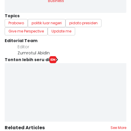
Business
Topics
Prabowo
politik luar negeri
pidato presiden
Give me Perspective
Update me
Editorial Team
Editor
Zumrotul Abidin
Tonton lebih seru di
Related Articles
See More