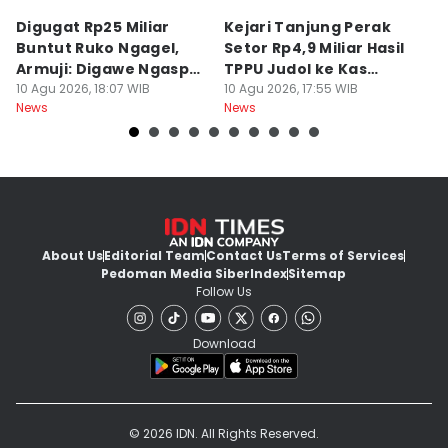
Digugat Rp25 Miliar
Kejari Tanjung Perak
7
Buntut Ruko Ngagel,
Setor Rp4,9 Miliar Hasil
M
Armuji: Digawe Ngaspal
TPPU Judol ke Kas
M
Ae Poo
10 Agu 2026, 18:07 WIB
Negara
10 Agu 2026, 17:55 WIB
S
10
News
News
Ne
About Us
Editorial Team
Contact Us
Terms of Services
Pedoman Media Siber
Index
Sitemap
Follow Us
Download
© 2026 IDN. All Rights Reserved.