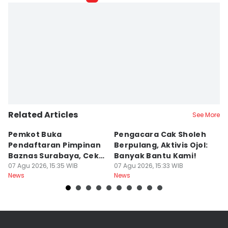
IDN Times Hyperlocal
Editor
Faiz Nashrillah
Related Articles
See More
Pemkot Buka
Pengacara Cak Sholeh
B
Pendaftaran Pimpinan
Berpulang, Aktivis Ojol:
M
Baznas Surabaya, Cek
Banyak Bantu Kami!
D
Syaratnya
07 Agu 2026, 15:35 WIB
07 Agu 2026, 15:33 WIB
G
07
News
News
Ne