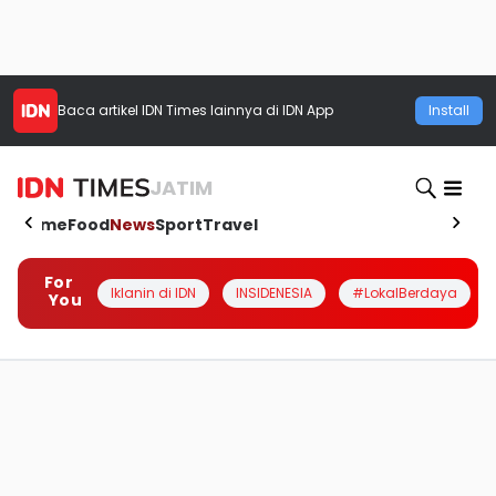
Baca artikel
IDN Times
lainnya di IDN App
Install
JATIM
Home
Food
News
Sport
Travel
For
Iklanin di IDN
INSIDENESIA
#LokalBerdaya
You