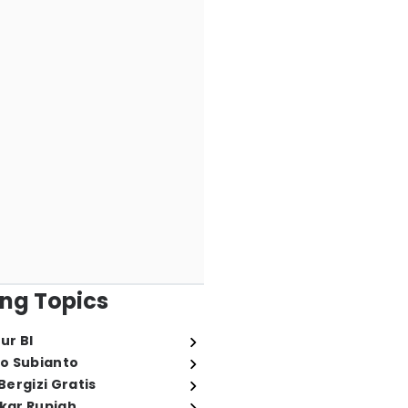
ng Topics
ur BI
o Subianto
ergizi Gratis
ukar Rupiah