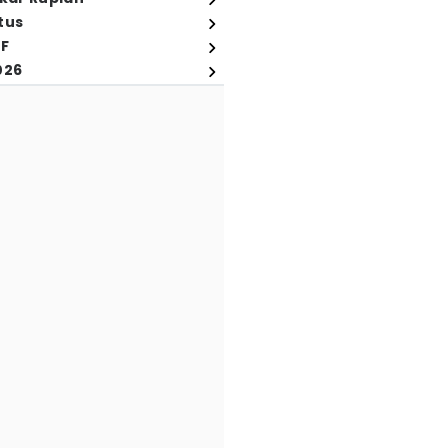
tus
FF
026