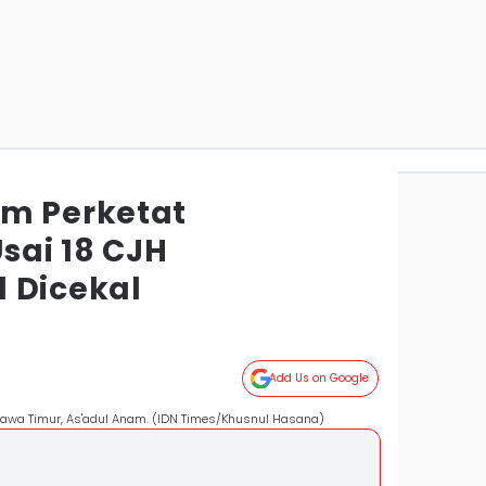
m Perketat
ai 18 CJH
 Dicekal
Add Us on Google
 Jawa Timur, As'adul Anam. (IDN Times/Khusnul Hasana)