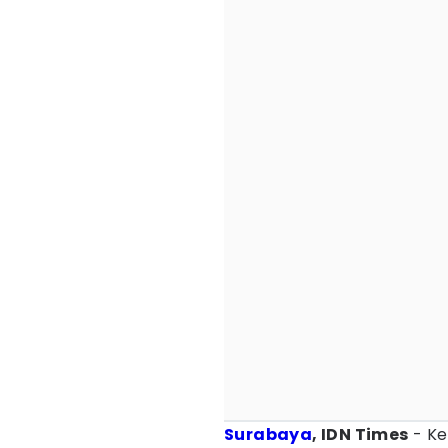
Surabaya
, IDN Times
- K