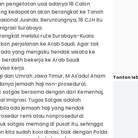
n pengetatan usai adanya 18 Calon
yang kedapatan akan berangkat ke Tanah
nasional Juanda. Beruntungnya, 18 CJH itu
migrasi Surabaya.
rangkat melalui rute Surabaya–Kuala
kan perjalanan ke Arab Saudi. Agar tak
 ada yang mengaku hendak wisata ke
 berdalih bekerja ke Arab Saudi
sa kerja.
aji dan Umrah Jawa Timur, M As'adul Anam
Tonton leb
nya jemaah haji non-prosedural,
 satgas bersama dengan dari Kemenhaj,
al Imigrasi. Tugas Satgas adalah
bila ada jemaah haji yang hendak
rosedur remi atau nonprosedural.
k satgas memang di pusat itu, sehingga
dan kita sudah koordinasi, baik dengan Polda