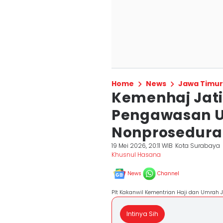
Home
News
Jawa Timur
Kemenhaj Jati
Pengawasan Us
Nonprosedural
19 Mei 2026, 20:11 WIB
Kota Surabaya
Khusnul Hasana
News
Channel
Plt Kakanwil Kementrian Haji dan Umrah
Intinya Sih