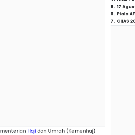
5
.
17 Agus
6
.
Piala A
7
.
GIIAS 2
ementerian
Haji
dan Umrah (Kemenhaj)