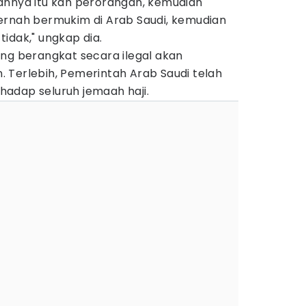
annya itu kan perorangan, kemudian
ernah bermukim di Arab Saudi, kemudian
idak," ungkap dia.
ang berangkat secara ilegal akan
 Terlebih, Pemerintah Arab Saudi telah
adap seluruh jemaah haji.