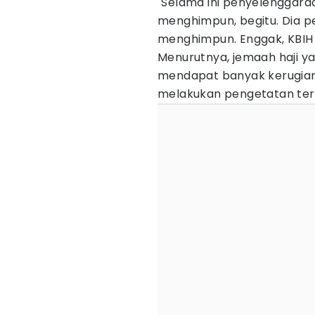
"Selama ini penyelenggara
menghimpun, begitu. Dia p
menghimpun. Enggak, KBIH t
Menurutnya, jemaah haji y
mendapat banyak kerugian.
melakukan pengetatan terh