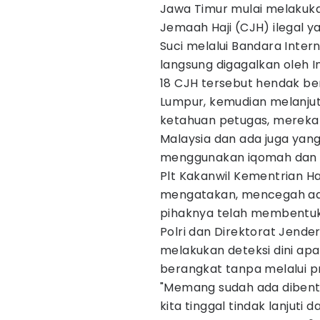
Jawa Timur mulai melakuka
Jemaah Haji (CJH) ilegal 
Suci melalui Bandara Inter
langsung digagalkan oleh I
18 CJH tersebut hendak be
Lumpur, kemudian melanjut
ketahuan petugas, mereka
Malaysia dan ada juga yang
menggunakan iqomah dan vi
Plt Kakanwil Kementrian H
mengatakan, mencegah ada
pihaknya telah membentuk
Polri dan Direktorat Jender
melakukan deteksi dini apa
berangkat tanpa melalui p
"Memang sudah ada dibentu
kita tinggal tindak lanjuti 