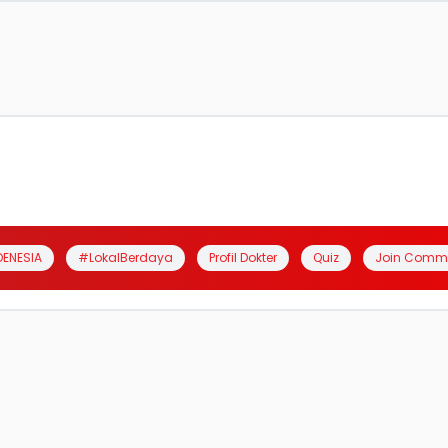
DENESIA
#LokalBerdaya
Profil Dokter
Quiz
Join Comm