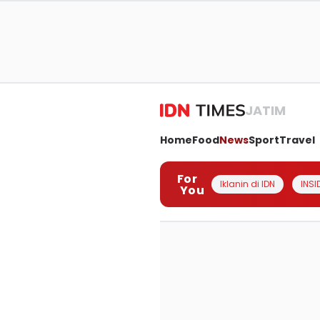
JATIM
Home
Food
News
Sport
Travel
For
Iklanin di IDN
INSI
You