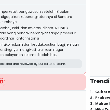
perketat pengawasan setelah 18 calon
l digagalkan keberangkatannya di Bandara
 Surabaya.
haj, Polri, dan Imigrasi dibentuk untuk
maah yang hendak berangkat tanpa prosedur
ordinasi antarinstansi.
risiko hukum dan ketidakpastian bagi jemaah
entingnya mengikuti jalur resmi agar
n pelayanan selama ibadah haji.
ssisted and reviewed by our editorial team.
Trendi
1
.
Gubern
2
.
Prabow
3
.
Makan B
4
.
Nilai T