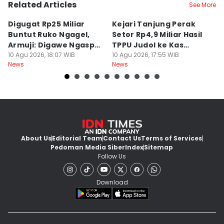
Related Articles
See More
Digugat Rp25 Miliar
Kejari Tanjung Perak
7
Buntut Ruko Ngagel,
Setor Rp4,9 Miliar Hasil
M
Armuji: Digawe Ngaspal
TPPU Judol ke Kas
M
Ae Poo
10 Agu 2026, 18:07 WIB
Negara
10 Agu 2026, 17:55 WIB
S
10
News
News
Ne
About Us
Editorial Team
Contact Us
Terms of Services
Pedoman Media Siber
Index
Sitemap
Follow Us
Download