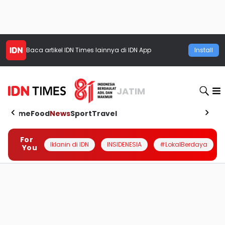
Baca artikel
IDN Times
lainnya di IDN App
Install
JATIM
Home
Food
News
Sport
Travel
For
Iklanin di IDN
INSIDENESIA
#LokalBerdaya
You