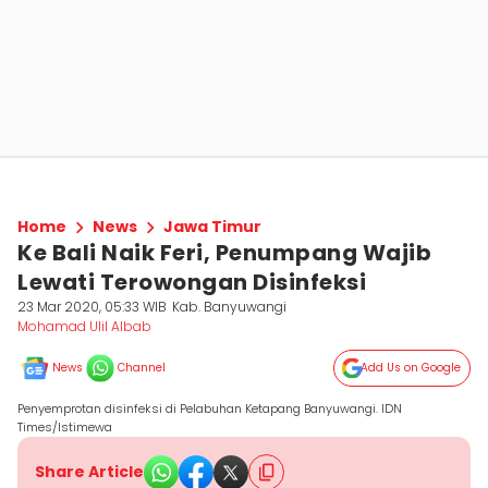
Home
News
Jawa Timur
Ke Bali Naik Feri, Penumpang Wajib
Lewati Terowongan Disinfeksi
23 Mar 2020, 05:33 WIB
Kab. Banyuwangi
Mohamad Ulil Albab
News
Channel
Add Us on Google
Penyemprotan disinfeksi di Pelabuhan Ketapang Banyuwangi. IDN
Times/Istimewa
Share Article