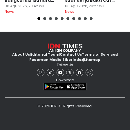
Bangkai KM Mutiara
saat Kerja Bakti Cat
P
Sentosa II
08 Agu 2026, 20:42 WIB
Gapura
08 Agu 2026, 20:27 WIB
N
08
News
News
Ne
About Us
Editorial Team
Contact Us
Terms of Services
Pedoman Media Siber
Index
Sitemap
Follow Us
Download
© 2026 IDN. All Rights Reserved.