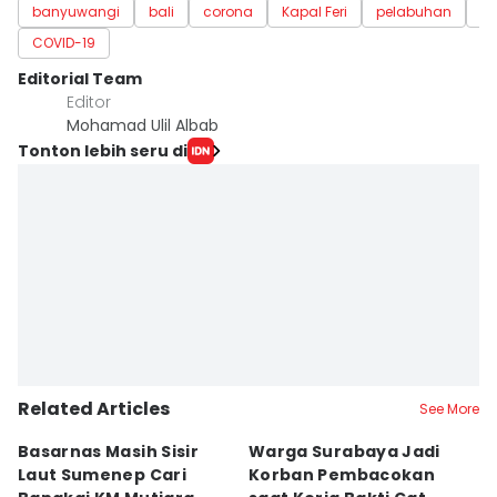
banyuwangi
bali
corona
Kapal Feri
pelabuhan
pe
COVID-19
Editorial Team
Editor
Mohamad Ulil Albab
Tonton lebih seru di
Related Articles
See More
Basarnas Masih Sisir
Warga Surabaya Jadi
E
Laut Sumenep Cari
Korban Pembacokan
B