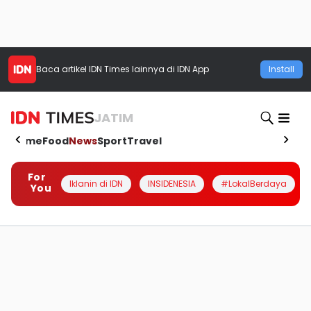
Baca artikel
IDN Times
lainnya di IDN App
Install
JATIM
Home
Food
News
Sport
Travel
For
Iklanin di IDN
INSIDENESIA
#LokalBerdaya
You