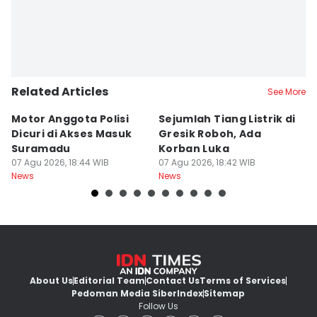
Related Articles
See More
Motor Anggota Polisi
Sejumlah Tiang Listrik di
A
Dicuri di Akses Masuk
Gresik Roboh, Ada
P
Suramadu
Korban Luka
S
07 Agu 2026, 18:44 WIB
07 Agu 2026, 18:42 WIB
K
07
News
News
Ne
About Us
Editorial Team
Contact Us
Terms of Services
Pedoman Media Siber
Index
Sitemap
Follow Us