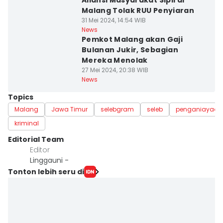
Aliansi Masyarakat Sipil di
Malang Tolak RUU Penyiaran
31 Mei 2024, 14:54 WIB
News
Pemkot Malang akan Gaji
Bulanan Jukir, Sebagian
Mereka Menolak
27 Mei 2024, 20:38 WIB
News
Topics
Malang
Jawa Timur
selebgram
seleb
penganiayaan
kriminal
Editorial Team
Editor
Linggauni -
Tonton lebih seru di