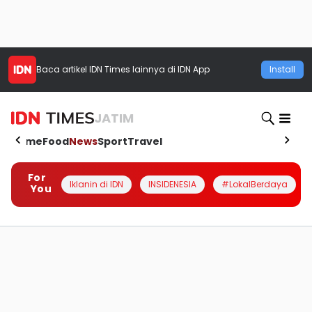
Baca artikel
IDN Times
lainnya di IDN App
Install
JATIM
Home
Food
News
Sport
Travel
For
Iklanin di IDN
INSIDENESIA
#LokalBerdaya
You